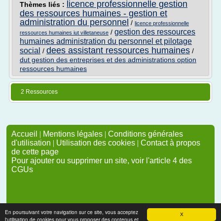
licence professionnelle gestion
Thèmes liés :
des ressources humaines - gestion et
administration du personnel
/
licence professionnelle
gestion des ressources
/
ressources humaines iut villetaneuse
humaines administration du personnel et pilotage
dees assistant ressources humaines
social
/
/
dut gestion des entreprises et des administrations option
ressources humaines
2 Ressources
Accueil
|
Mentions légales
|
Conditions générales
d'utilisation
|
Utilisation des cookies
|
Contact à propos
de cette page
Pour ajouter ou supprimer un site, voir l'article 4 des
CGUs
En poursuivant votre navigation sur ce site, vous acceptez
X
l'utilisation de cookies pour vous proposer des contenus et