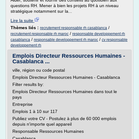
Aider, soutenir et fournir des conseils au quotidien aux
questions RH. Mener à bien les projets RH à un niveau
stratégique notamment sur la...
Lire la suite
Thèmes liés :
/
recrutement responsable rh casablanca
/
recrutement responsable rh maroc
responsable developpement rh
/
/
casablanca
responsable developpement rh maroc
cv responsable
developpement rh
Emplois Directeur Ressources Humaines -
Casablanca ...
ville, région ou code postal
Emplois Directeur Ressources Humaines - Casablanca
Filter results by:
Emplois Directeur Ressources Humaines dans tout le
pays
Entreprise
Emplois 1 à 10 sur 117
Publiez votre CV - Postulez à plus de 60 000 emplois
depuis n'importe quel appareil
Responsable Ressources Humaines
Casablanca