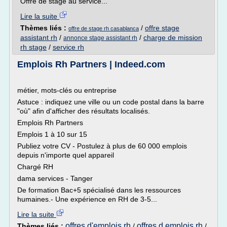
Offre de stage au service...
Lire la suite
Thèmes liés :
/
offre stage
offre de stage rh casablanca
assistant rh
/
/
charge de mission
annonce stage assistant rh
rh stage
/
service rh
Emplois Rh Partners | Indeed.com
métier, mots-clés ou entreprise
Astuce : indiquez une ville ou un code postal dans la barre
"où" afin d'afficher des résultats localisés.
Emplois Rh Partners
Emplois 1 à 10 sur 15
Publiez votre CV - Postulez à plus de 60 000 emplois
depuis n'importe quel appareil
Chargé RH
dama services - Tanger
De formation Bac+5 spécialisé dans les ressources
humaines.- Une expérience en RH de 3-5...
Lire la suite
offres d'emplois rh
offres d emplois rh
Thèmes liés :
/
/