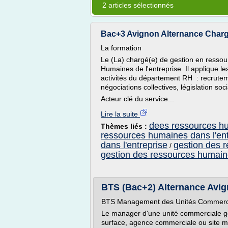
2 articles sélectionnés
Bac+3 Avignon Alternance Chargé
La formation
Le (La) chargé(e) de gestion en ressou
Humaines de l'entreprise. Il applique le
activités du département RH : recrutem
négociations collectives, législation soci
Acteur clé du service...
Lire la suite
dees ressources h
Thèmes liés :
ressources humaines dans l'ent
dans l'entreprise
gestion des 
/
gestion des ressources humaine
BTS (Bac+2) Alternance Avign
BTS Management des Unités Commerc
Le manager d'une unité commerciale gè
surface, agence commerciale ou site mar