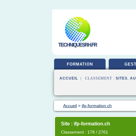
TECHNIQUESRH.FR
FORMATION
GEST
ACCUEIL
| CLASSEMENT :
SITES
,
AU
Accueil
>
ifp-formation.ch
Site : ifp-formation.ch
Classement : 178 / 2761