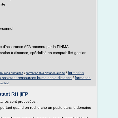
ité
ersonnel
aire d'assurance AFA reconnu par la FINMA
rmation à distance, spécialisé en comptabilité-gestion
/
/
formation
essources humaines
formation rh a distance suisse
n assistant ressources humaines a distance
/
formation
tance
istant RH |IFP
aires sont proposées :
important quand on recherche un poste dans le domaine