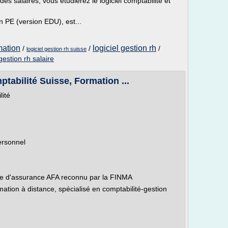
es salaires, vous étudierez le logiciel comptabilité et
 PE (version EDU), est...
mation
logiciel gestion rh
/
/
/
logiciel gestion rh suisse
gestion rh salaire
ptabilité Suisse, Formation ...
ité
ersonnel
aire d'assurance AFA reconnu par la FINMA
rmation à distance, spécialisé en comptabilité-gestion