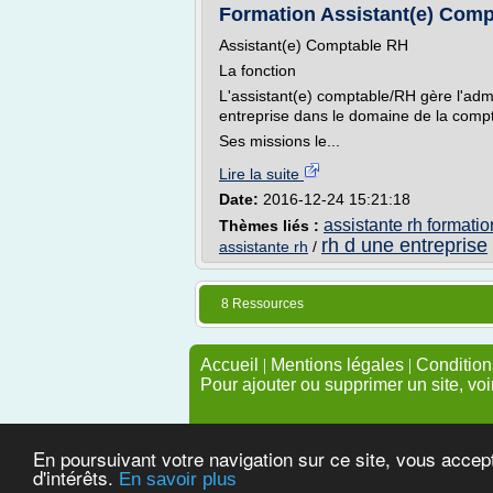
Formation Assistant(e) Comp
Assistant(e) Comptable RH
La fonction
L'assistant(e) comptable/RH gère l'adm
entreprise dans le domaine de la compta
Ses missions le...
Lire la suite
Date:
2016-12-24 15:21:18
assistante rh formatio
Thèmes liés :
rh d une entreprise
assistante rh
/
8 Ressources
Accueil
|
Mentions légales
|
Conditions
Pour ajouter ou supprimer un site, voi
En poursuivant votre navigation sur ce site, vous accep
d'intérêts.
En savoir plus