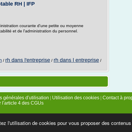
table RH | IFP
inistration courante d'une petite ou moyenne
bilité et de l'administration du personnel.
rh dans l'entreprise
rh dans l entreprise
n
/
/
/
 générales d'utilisation
|
Utilisation des cookies
|
Contact à pro
r l'article 4 des CGUs
tez l'utilisation de cookies pour vous proposer des contenu