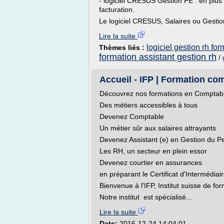
- logiciel CRESUS Gestion PE : en plus d
facturation.
Le logiciel CRESUS, Salaires ou Gestion
Lire la suite
logiciel gestion rh for
Thèmes liés :
formation assistant gestion rh
/
Accueil - IFP | Formation com
Découvrez nos formations en Comptabil
Des métiers accessibles à tous
Devenez Comptable
Un métier sûr aux salaires attrayants
Devenez Assistant (e) en Gestion du P
Les RH, un secteur en plein essor
Devenez courtier en assurances
en préparant le Certificat d'Intermédi
Bienvenue à l'IFP, Institut suisse de fo
Notre institut est spécialisé...
Lire la suite
Date:
2016-12-24 14:04:01