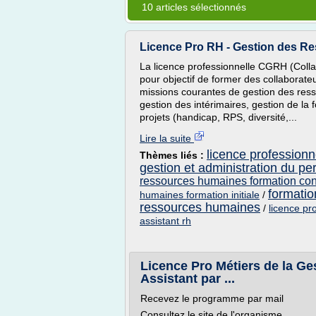
10 articles sélectionnés
Licence Pro RH - Gestion des Re
La licence professionnelle CGRH (Col
pour objectif de former des collaborat
missions courantes de gestion des ress
gestion des intérimaires, gestion de la
projets (handicap, RPS, diversité,...
Lire la suite
licence profession
Thèmes liés :
gestion et administration du pe
ressources humaines formation con
formatio
humaines formation initiale
/
ressources humaines
/
licence pr
assistant rh
Licence Pro Métiers de la G
Assistant par ...
Recevez le programme par mail
Consultez le site de l'organisme