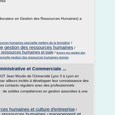
nnes
laborateur en Gestion des Ressources Humaines) a
/
ources humaines specialite metiers de la formation
lle gestion des ressources humaines
/
s ressources humaines et paie
/
licence pro gestion des
ionnelle gestion des ressources humaines rennes
inistrative et Commerciale ...
'IUT Jean Moulin de l'Université Lyon 3 à Lyon en
par ailleurs incités à développer leur connaissance des
 des contacts réguliers avec des professionnels.
al : de solides compétences en gestion associées à une
ces humaines et culture d'entreprise
/
es ressources humaines
management et
/