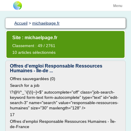
Menu
Accueil
>
michaelpage.fr
Site : michaelpage.fr
Classement : 49 / 2761
10 articles sélectionnés
Offres d'emploi Responsable Ressources
Humaines - Île-de ...
Offres sauvegardées (0)
Search for a job
\?@\\^_`\{\|\}~]+$" autocomplete="off" class="job-search-
keyword form-text form-autocomplete" type="text" id="edit-
search-3" name="search" value="responsable-ressources-
humaines" size="30" maxlength="128" />
17
Offres d'emploi Responsable Ressources Humaines - Île-
de-France