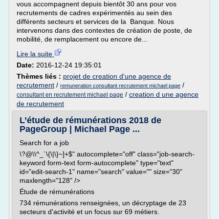
vous accompagnent depuis bientôt 30 ans pour vos
recrutements de cadres expérimentés au sein des
différents secteurs et services de la Banque. Nous
intervenons dans des contextes de création de poste, de
mobilité, de remplacement ou encore de...
Lire la suite
Date:
2016-12-24 19:35:01
Thèmes liés :
projet de creation d'une agence de
recrutement
/
/
remuneration consultant recrutement michael page
/
creation d une agence
consultant en recrutement michael page
de recrutement
L’étude de rémunérations 2018 de
PageGroup | Michael Page ...
Search for a job
\?@\\^_`\{\|\}~]+$" autocomplete="off" class="job-search-
keyword form-text form-autocomplete" type="text"
id="edit-search-1" name="search" value="" size="30"
maxlength="128" />
Étude de rémunérations
734 rémunérations renseignées, un décryptage de 23
secteurs d'activité et un focus sur 69 métiers.