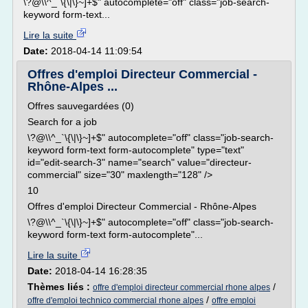
\?@\\^_`\{\|\}~]+$" autocomplete="off" class="job-search-
keyword form-text...
Lire la suite
Date:
2018-04-14 11:09:54
Offres d'emploi Directeur Commercial -
Rhône-Alpes ...
Offres sauvegardées (0)
Search for a job
\?@\\^_`\{\|\}~]+$" autocomplete="off" class="job-search-
keyword form-text form-autocomplete" type="text"
id="edit-search-3" name="search" value="directeur-
commercial" size="30" maxlength="128" />
10
Offres d'emploi Directeur Commercial - Rhône-Alpes
\?@\\^_`\{\|\}~]+$" autocomplete="off" class="job-search-
keyword form-text form-autocomplete"...
Lire la suite
Date:
2018-04-14 16:28:35
Thèmes liés :
/
offre d'emploi directeur commercial rhone alpes
/
offre d'emploi technico commercial rhone alpes
offre emploi