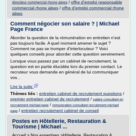
/
offre d'emploi responsable
directeur commercial rhone alpes
commercial rhone alpes
/
offre d'emploi commercial rhone
alpes
Comment négocier son salaire ? | Michael
Page France
Aborder la question de la rémunération en entretien n'est
pas toujours facile. A quel moment amener le sujet ?
Comment ne pas se tromper d'interlocuteur ? Voici
quelques conseils pour aborder cette question sereinement.
Lorsque vous passez par un cabinet de recrutement, la
question est en partie élucidée lors du premier contact. Le
recruteur vous demande en général de lui communiquer
vos...
Lire la suite
Thèmes liés :
entretien cabinet de recrutement questions
/
premier entretien cabinet de recrutement
/
salaire consultant en
/
recrutement michael page
remuneration consultant recrutement michael
/
entretien recrutement cabinet de conseil
page
Postes en Hôtellerie, Restauration &
Tourisme | Michael ...
Accueil > Nos expertises >Hôtellerie, Restauration &