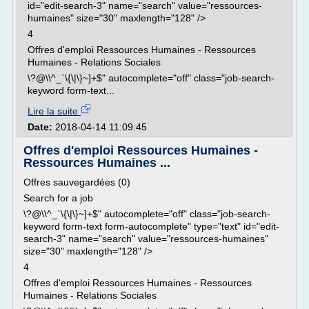
id="edit-search-3" name="search" value="ressources-
humaines" size="30" maxlength="128" />
4
Offres d'emploi Ressources Humaines - Ressources
Humaines - Relations Sociales
\?@\\^_`\{\|\}~]+$" autocomplete="off" class="job-search-
keyword form-text...
Lire la suite
Date:
2018-04-14 11:09:45
Offres d'emploi Ressources Humaines -
Ressources Humaines ...
Offres sauvegardées (0)
Search for a job
\?@\\^_`\{\|\}~]+$" autocomplete="off" class="job-search-
keyword form-text form-autocomplete" type="text" id="edit-
search-3" name="search" value="ressources-humaines"
size="30" maxlength="128" />
4
Offres d'emploi Ressources Humaines - Ressources
Humaines - Relations Sociales