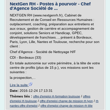
NextGen RH - Postes à pourvoir - Chef
d'Agence Société de ...
NEXTGEN RH (www.nextgenrh.fr), Cabinet de
Recrutement et de Conseil en Ressources Humaines :
outplacement, coaching, préparation aux entretiens et
aux oraux, gestion de carrière et accompagnement de
conjoint, solutions Seniors et Handicap, GPEC,
développement de franchises..., présent à Bordeaux,
Paris, Lyon, Lille, Nantes et Toulouse, recherche pour son
client :
Chef d'Agence - Société de Nettoyage H/F
CDI - Bordeaux (33)
En totale autonomie sur votre périmètre, à la tête de votre
centre de profits (plus de 15 p.), vos missions sont les
suivantes :
la prospection,...
Lire la suite
Date:
2016-12-24 17:13:31
Thèmes liés :
/
offre d'emploi rh formation toulouse
offres
/
/
d'emploi rh toulouse
offre d'emploi charge de mission rh lyon
rh
/
nantes offre d'emploi
offre d'emploi charge de mission rh lille