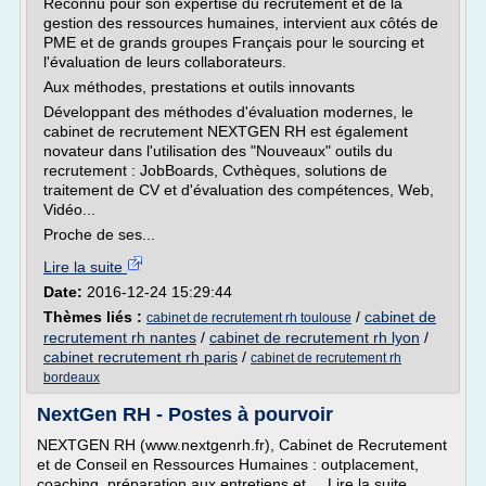
Reconnu pour son expertise du recrutement et de la
gestion des ressources humaines, intervient aux côtés de
PME et de grands groupes Français pour le sourcing et
l'évaluation de leurs collaborateurs.
Aux méthodes, prestations et outils innovants
Développant des méthodes d'évaluation modernes, le
cabinet de recrutement NEXTGEN RH est également
novateur dans l'utilisation des "Nouveaux" outils du
recrutement : JobBoards, Cvthèques, solutions de
traitement de CV et d'évaluation des compétences, Web,
Vidéo...
Proche de ses...
Lire la suite
Date:
2016-12-24 15:29:44
Thèmes liés :
/
cabinet de
cabinet de recrutement rh toulouse
recrutement rh nantes
/
cabinet de recrutement rh lyon
/
cabinet recrutement rh paris
/
cabinet de recrutement rh
bordeaux
NextGen RH - Postes à pourvoir
NEXTGEN RH (www.nextgenrh.fr), Cabinet de Recrutement
et de Conseil en Ressources Humaines : outplacement,
coaching, préparation aux entretiens et... Lire la suite