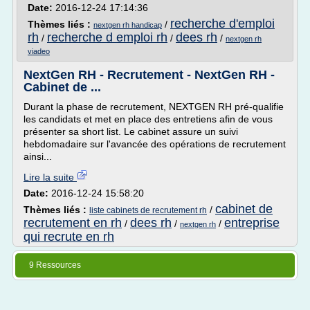
Date:
2016-12-24 17:14:36
recherche d'emploi
Thèmes liés :
/
nextgen rh handicap
rh
recherche d emploi rh
dees rh
/
/
/
nextgen rh
viadeo
NextGen RH - Recrutement - NextGen RH -
Cabinet de ...
Durant la phase de recrutement, NEXTGEN RH pré-qualifie
les candidats et met en place des entretiens afin de vous
présenter sa short list. Le cabinet assure un suivi
hebdomadaire sur l'avancée des opérations de recrutement
ainsi...
Lire la suite
Date:
2016-12-24 15:58:20
cabinet de
Thèmes liés :
/
liste cabinets de recrutement rh
recrutement en rh
dees rh
entreprise
/
/
/
nextgen rh
qui recrute en rh
9 Ressources