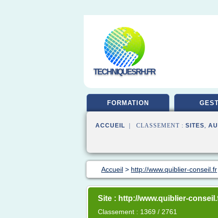
TECHNIQUESRH.FR
FORMATION
GEST
ACCUEIL
| CLASSEMENT :
SITES
,
AU
Accueil
>
http://www.quiblier-conseil.fr
Site : http://www.quiblier-conseil.
Classement : 1369 / 2761