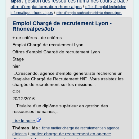
gestion des ressources humaines cours 2 bac
alpes
/
/
offre d'emploi formation rhone alpes
/
offre d'emploi technicien
/
informatique rhone alpes
offre d'emploi technicien chimie rhone alpes
Emploi Chargé de recrutement Lyon -
RhonealpesJob
+ de critères - de critères
Emploi Chargé de recrutement Lyon
Offres d'emploi Chargé de recrutement Lyon
Stage
hier
...Crescendo, agence d'emploi généraliste recherche un
Stagiaire Chargé de Recrutement H/F...Vous assistez les
chargés de recrutement sur les missions...
CDI
20/12/2016
...Titulaire d'un diplôme supérieur en gestion des
ressources humaines,...
Lire la suite
Thèmes liés :
fiche metier charge de recrutement en agence
/
metier charge de recrutement en agence
d'interim