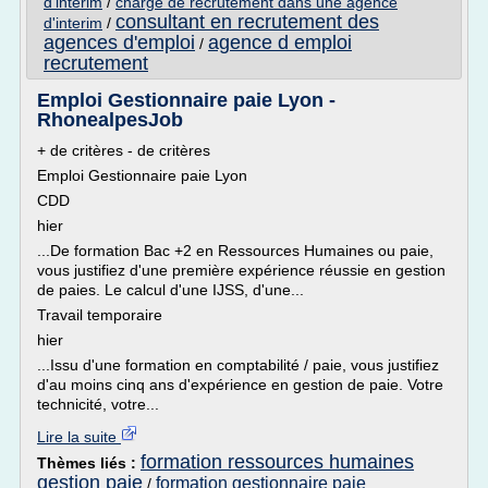
d'interim
/
charge de recrutement dans une agence
consultant en recrutement des
d'interim
/
agences d'emploi
agence d emploi
/
recrutement
Emploi Gestionnaire paie Lyon -
RhonealpesJob
+ de critères - de critères
Emploi Gestionnaire paie Lyon
CDD
hier
...De formation Bac +2 en Ressources Humaines ou paie,
vous justifiez d'une première expérience réussie en gestion
de paies. Le calcul d'une IJSS, d'une...
Travail temporaire
hier
...Issu d'une formation en comptabilité / paie, vous justifiez
d'au moins cinq ans d'expérience en gestion de paie. Votre
technicité, votre...
Lire la suite
formation ressources humaines
Thèmes liés :
gestion paie
formation gestionnaire paie
/