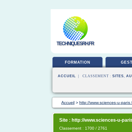
TECHNIQUESRH.FR
FORMATION
GEST
ACCUEIL
| CLASSEMENT :
SITES
,
AU
Accueil
>
http://www.sciences-u-paris.
Site : http://www.sciences-u-paris
Classement : 1700 / 2761