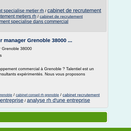
cabinet de recrutement
t specialise metier rh
/
utement metiers rh
/
cabinet de recrutement
ement specialise dans commercial
r manager Grenoble 38000 ...
r Grenoble 38000
s
oppement commercial à Grenoble ? Talentiel est un
nsultants expérimentés. Nous vous proposons
/
/
cabinet recrutement
grenoble
cabinet conseil rh grenoble
 entreprise
analyse rh d'une entreprise
/