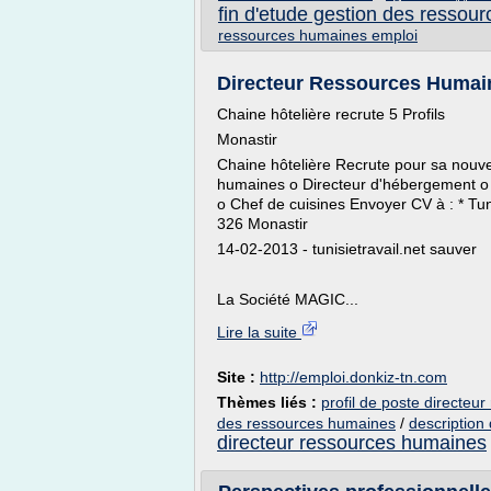
fin d'etude gestion des ressou
ressources humaines emploi
Directeur Ressources Humain
Chaine hôtelière recrute 5 Profils
Monastir
Chaine hôtelière Recrute pour sa nouvel
humaines o Directeur d'hébergement o
o Chef de cuisines Envoyer CV à : * Tuni
326 Monastir
14-02-2013 - tunisietravail.net sauver
La Société MAGIC...
Lire la suite
Site :
http://emploi.donkiz-tn.com
Thèmes liés :
profil de poste directeu
des ressources humaines
/
description
directeur ressources humaines