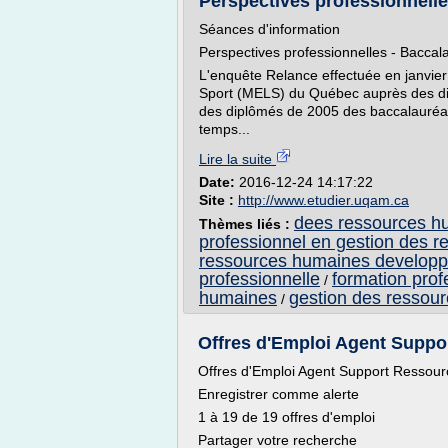
Perspectives professionnelles
Séances d'information
Perspectives professionnelles - Bacca
L'enquête Relance effectuée en janvier 
Sport (MELS) du Québec auprès des di
des diplômés de 2005 des baccalauréat
temps...
Lire la suite
Date:
2016-12-24 14:17:22
Site :
http://www.etudier.uqam.ca
dees ressources h
Thèmes liés :
professionnel en gestion des 
ressources humaines developp
professionnelle
formation prof
/
humaines
gestion des ressour
/
Offres d'Emploi Agent Supp
Offres d'Emploi Agent Support Ressou
Enregistrer comme alerte
1 à 19 de 19 offres d'emploi
Partager votre recherche