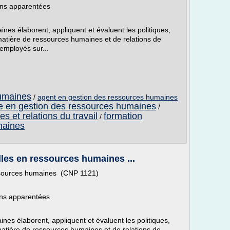
ions apparentées
es élaborent, appliquent et évaluent les politiques,
atière de ressources humaines et de relations de
 employés sur...
umaines
/
agent en gestion des ressources humaines
le en gestion des ressources humaines
/
 et relations du travail
formation
/
maines
les en ressources humaines ...
essources humaines (CNP 1121)
ions apparentées
es élaborent, appliquent et évaluent les politiques,
atière de ressources humaines et de relations de