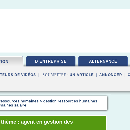
D ENTREPRISE
ALTERNANCE
TION
TEURS DE VIDÉOS
| SOUMETTRE :
UN ARTICLE
|
ANNONCER
|
n ressources humaines
>
gestion ressources humaines
maines salaire
e thème : agent en gestion des