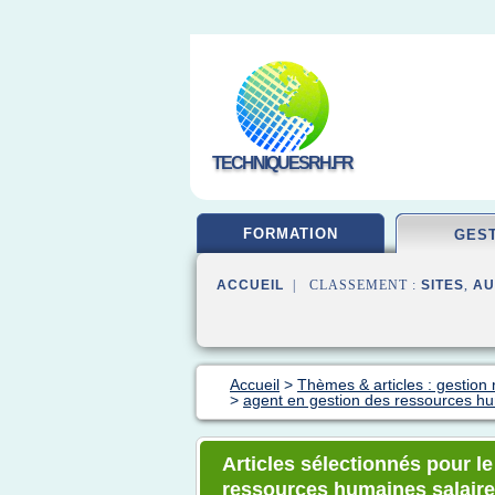
TECHNIQUESRH.FR
FORMATION
GES
ACCUEIL
| CLASSEMENT :
SITES
,
AU
Accueil
>
Thèmes & articles : gestio
>
agent en gestion des ressources hu
Articles sélectionnés pour l
ressources humaines salaire