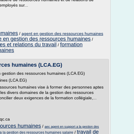
 employés sur...
umaines
/
agent en gestion des ressources humaines
le en gestion des ressources humaines
/
 et relations du travail
formation
/
maines
urces humaines (LCA.EG)
en gestion des ressources humaines (LCA.EG)
aines (LCA.EG)
ssources humaines vise à former des personnes aptes
 les divers domaines de la gestion des ressources
lier deux exigences de la formation collégiale,...
.qc.ca
ssources humaines
/
aec agent en support a la gestion des
travail de
/
a la gestion des ressources humaines salaire