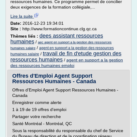
ressources humaines. Ce programme permet de concilier
deux exigences de la formation collégiale,...
Lire la suite
Date:
2016-12-23 19:34:01
Site :
http://www.formationcontinue.clg.qc.ca
dees assistant ressources
Thèmes liés :
humaines
/
aec agent en support a la gestion des ressources
/
agent en support a la gestion des ressources
humaines salaire
travail de fin d'etude gestion des
/
humaines salaire
ressources humaines
/
agent en support a la gestion
des ressources humaines emploi
Offres d'Emploi Agent Support
Ressources Humaines - Canada
Offres d'Emploi Agent Support Ressources Humaines -
Canada
Enregistrer comme alerte
1 à 19 de 19 offres d'emploi
Partager votre recherche
Santé Montréal - Montréal, QC
Sous la responsabilité du responsable du chef de Service
du Bureau de direction et de la coordination réseau,