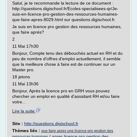
Salut, je te recommande la lecture de ce document :
http://questions.digischool.fr/Ecoles-specialisees-qr/Je-
suis-en-licence-pro-gestion-des-ressources-humaines-
que-faire-apres-8029.html sur questions.digischool.fr.
Je suis en licence pro gestion des ressources humaines,
que faire aprés?
2
11 Mai 17h30
Bonjour, Compte tenu des débouchés actuel en RH et du
peu de nombre d'offres d'emploi actuellement, il semble
que la meilleure chose à faire est de continuer sur un
Master pro.
18 jetons
11 Mai 13h36
Bonjour, Après la licence pro en GRH vous pouvez
chercher un emploi en qualité d'asssitant RH et/ou faire
votre...
Lire la suite
Site :
http://questions.digischool.fr
Thèmes liés :
que faire apres une licence pro gestion des
/
apres licence pro gestion des
ressources humaines