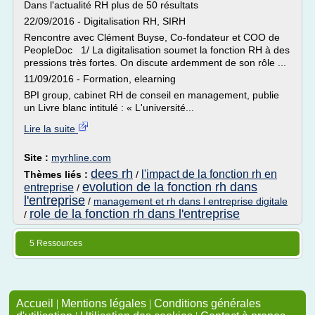
Dans l'actualité RH plus de 50 résultats
22/09/2016 - Digitalisation RH, SIRH
Rencontre avec Clément Buyse, Co-fondateur et COO de
PeopleDoc 1/ La digitalisation soumet la fonction RH à des
pressions très fortes. On discute ardemment de son rôle ...
11/09/2016 - Formation, elearning
BPI group, cabinet RH de conseil en management, publie
un Livre blanc intitulé : « L'université...
Lire la suite
Site :
myrhline.com
dees rh
l'impact de la fonction rh en
Thèmes liés :
/
evolution de la fonction rh dans
entreprise
/
l'entreprise
/
management et rh dans l entreprise digitale
role de la fonction rh dans l'entreprise
/
5 Ressources
Accueil
|
Mentions légales
|
Conditions générales