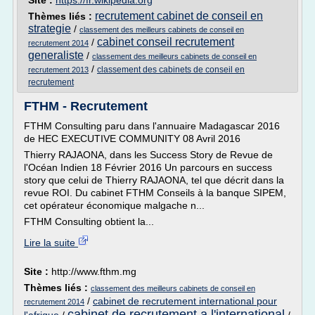
Site :
https://fr.wikipedia.org
recrutement cabinet de conseil en
Thèmes liés :
strategie
/
classement des meilleurs cabinets de conseil en
cabinet conseil recrutement
/
recrutement 2014
generaliste
/
classement des meilleurs cabinets de conseil en
/
classement des cabinets de conseil en
recrutement 2013
recrutement
FTHM - Recrutement
FTHM Consulting paru dans l'annuaire Madagascar 2016
de HEC EXECUTIVE COMMUNITY 08 Avril 2016
Thierry RAJAONA, dans les Success Story de Revue de
l'Océan Indien 18 Février 2016 Un parcours en success
story que celui de Thierry RAJAONA, tel que décrit dans la
revue ROI. Du cabinet FTHM Conseils à la banque SIPEM,
cet opérateur économique malgache n...
FTHM Consulting obtient la...
Lire la suite
Site :
http://www.fthm.mg
Thèmes liés :
classement des meilleurs cabinets de conseil en
/
cabinet de recrutement international pour
recrutement 2014
cabinet de recrutement a l'international