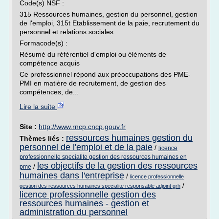
Code(s) NSF :
315 Ressources humaines, gestion du personnel, gestion
de l'emploi, 315t Etablissement de la paie, recrutement du
personnel et relations sociales
Formacode(s) :
Résumé du référentiel d'emploi ou éléments de
compétence acquis
Ce professionnel répond aux préoccupations des PME-
PMI en matière de recrutement, de gestion des
compétences, de...
Lire la suite
Site :
http://www.rncp.cncp.gouv.fr
ressources humaines gestion du
Thèmes liés :
personnel de l'emploi et de la paie
/
licence
professionnelle specialite gestion des ressources humaines en
les objectifs de la gestion des ressources
/
pme
humaines dans l'entreprise
/
licence professionnelle
/
gestion des ressources humaines specialite responsable adjoint grh
licence professionnelle gestion des
ressources humaines - gestion et
administration du personnel