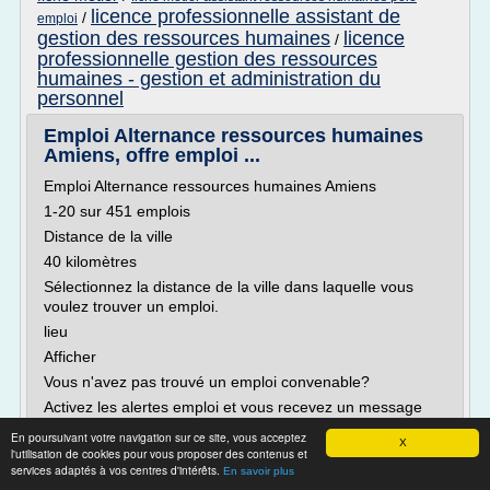
licence professionnelle assistant de
/
emploi
gestion des ressources humaines
licence
/
professionnelle gestion des ressources
humaines - gestion et administration du
personnel
Emploi Alternance ressources humaines
Amiens, offre emploi ...
Emploi Alternance ressources humaines Amiens
1-20 sur 451 emplois
Distance de la ville
40 kilomètres
Sélectionnez la distance de la ville dans laquelle vous
voulez trouver un emploi.
lieu
Afficher
Vous n'avez pas trouvé un emploi convenable?
Activez les alertes emploi et vous recevez un message
dès que les nouvelles offres d'emploi apparaissent
En poursuivant votre navigation sur ce site, vous acceptez
X
Alertes emploi
l'utilisation de cookies pour vous proposer des contenus et
services adaptés à vos centres d'intérêts.
En savoir plus
Activez les alertes emploi sur...