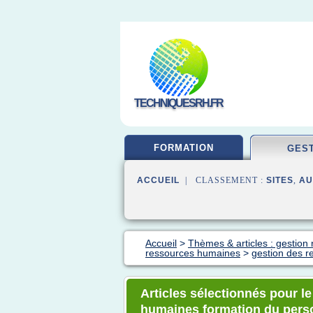
TECHNIQUESRH.FR
FORMATION
GES
ACCUEIL
| CLASSEMENT :
SITES
,
AU
Accueil
>
Thèmes & articles : gestio
ressources humaines
>
gestion des r
Articles sélectionnés pour l
humaines formation du pers