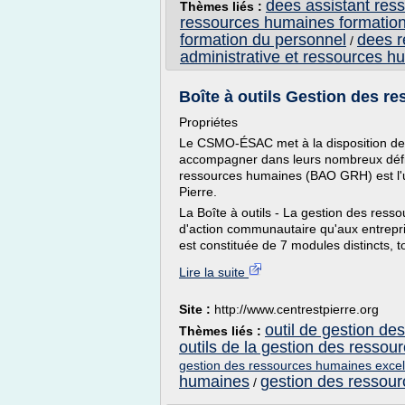
dees assistant re
Thèmes liés :
ressources humaines formatio
formation du personnel
dees 
/
administrative et ressources h
Boîte à outils Gestion des 
Propriétes
Le CSMO-ÉSAC met à la disposition des 
accompagner dans leurs nombreux défis 
ressources humaines (BAO GRH) est l'un
Pierre.
La Boîte à outils - La gestion des res
d'action communautaire qu'aux entrepri
est constituée de 7 modules distincts, to
Lire la suite
Site :
http://www.centrestpierre.org
outil de gestion de
Thèmes liés :
outils de la gestion des resso
gestion des ressources humaines excel
humaines
gestion des ressour
/