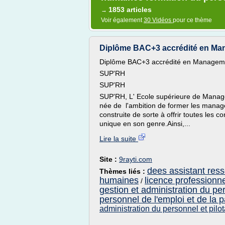
1853 articles
→
Voir également
30 Vidéos
pour ce thème
Diplôme BAC+3 accrédité en Man
Diplôme BAC+3 accrédité en Managem
SUP'RH
SUP'RH
SUP'RH, L' Ecole supérieure de Manag
née de l'ambition de former les manag
construite de sorte à offrir toutes les 
unique en son genre.Ainsi,...
Lire la suite
Site :
9rayti.com
dees assistant res
Thèmes liés :
humaines
licence professionn
/
gestion et administration du pe
personnel de l'emploi et de la p
administration du personnel et pilo