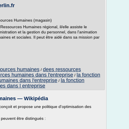
rlin.fr
sources Humaines (magasin)
Ressources Humaines régional, il/elle assiste le
istration et la gestion du personnel, dans l'animation
ines et sociales. Il peut être aidé dans sa mission par
ssources humaines
dees ressources
/
urces humaines dans l'entreprise
la fonction
/
umaines dans l'entreprise
la fonction
/
s dans l entreprise
umaines — Wikipédia
onçoit et propose une politique d'optimisation des
euvent être distingués :