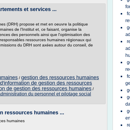
fo
ements et services ...
f
re
es (DRH) propose et met en oeuvre la politique
g
ines de l'Institut et, ce faisant, organise la
ad
ences des personnels ainsi que l'optimisation des
les responsables ressources humaines régionaux qui
r
 missions du DRH sont axées autour du conseil, de
ad
h
g
re
f
umaines
gestion des ressources humaines
/
d'information de gestion des ressources
ge
ion de gestion des ressources humaines
/
g
ministration du personnel et pilotage social
g
da
g
n ressources humaines ...
en
rces humaines
r