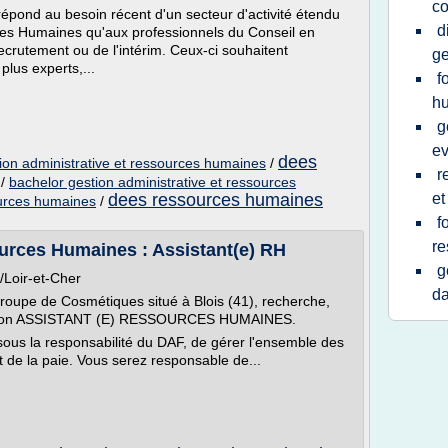
c
pond au besoin récent d'un secteur d'activité étendu
d
ces Humaines qu'aux professionnels du Conseil en
rutement ou de l'intérim. Ceux-ci souhaitent
ge
plus experts,...
f
h
g
ev
dees
ion administrative et ressources humaines
/
r
/
bachelor gestion administrative et ressources
dees ressources humaines
et
ources humaines
/
f
re
urces Humaines : Assistant(e) RH
g
/Loir-et-Cher
da
roupe de Cosmétiques situé à Blois (41), recherche,
t son ASSISTANT (E) RESSOURCES HUMAINES.
sous la responsabilité du DAF, de gérer l'ensemble des
t de la paie. Vous serez responsable de...