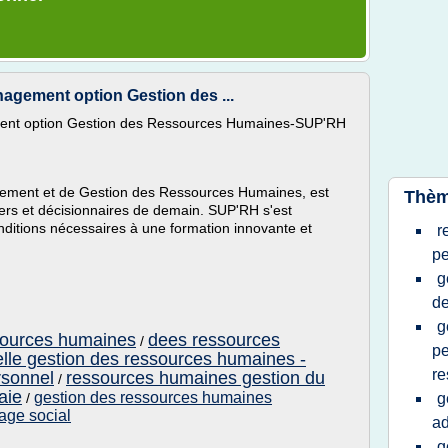
agement option Gestion des ...
ent option Gestion des Ressources Humaines-SUP'RH
ement et de Gestion des Ressources Humaines, est
Thèm
ers et décisionnaires de demain. SUP'RH s'est
conditions nécessaires à une formation innovante et
r
pe
g
de
g
sources humaines
dees ressources
/
pe
elle gestion des ressources humaines -
re
rsonnel
ressources humaines gestion du
/
aie
gestion des ressources humaines
/
g
tage social
ad
g