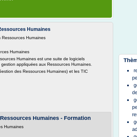
 Ressources Humaines
on Ressources Humaines
urces Humaines
ources Humaines est une suite de logiciels
Thèm
e gestion appliquées aux Ressources Humaines.
r
(Gestion des Ressources Humaines) et les TIC
pe
g
de
g
pe
re
e Ressources Humaines - Formation
g
ces Humaines
ad
g