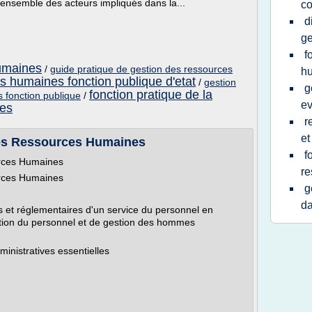
ensemble des acteurs impliqués dans la...
c
d
ge
f
umaines
/
guide pratique de gestion des ressources
h
s humaines fonction publique d'etat
/
gestion
g
fonction pratique de la
 fonction publique
/
ev
nes
r
et
des Ressources Humaines
f
urces Humaines
re
urces Humaines
g
da
es et réglementaires d'un service du personnel en
ration du personnel et de gestion des hommes
ministratives essentielles