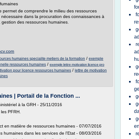
 Humaines
fo
nce permet de comprendre le milieu des ressources
f
st nécessaire dans la procuration des connaissances à
re
la gestion des ressources humaines.
g
ad
r
uncv.com
ad
/
ources humaines specialite metiers de la formation
exemple
h
/
onnelle ressources humaines
exemple lettre motivation licence pro
g
/
tivation pour licence ressources humaines
lettre de motivation
re
aines
f
ge
es | Portail de la Fonction ...
g
g
inistériel à la GRH - 25/11/2016
da
 les PFRH.
g
act en matière de ressources humaines - 07/07/2016
en
es humaines dans les services de l'Etat - 08/03/2016
r