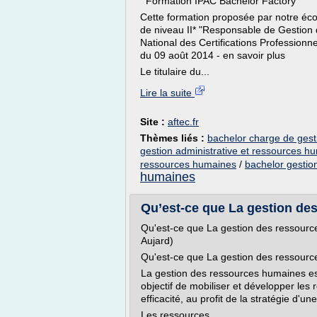
Formation IPAC Bachelor Factory
Cette formation proposée par notre écol
de niveau II* "Responsable de Gestion
National des Certifications Professionnel
du 09 août 2014 - en savoir plus
Le titulaire du...
Lire la suite
Site :
aftec.fr
Thèmes liés :
bachelor charge de gest
gestion administrative et ressources h
ressources humaines
/
bachelor gestio
humaines
Qu’est-ce que La gestion de
Qu'est-ce que La gestion des ressourc
Aujard)
Qu'est-ce que La gestion des ressour
La gestion des ressources humaines es
objectif de mobiliser et développer le
efficacité, au profit de la stratégie d'un
Les ressources...