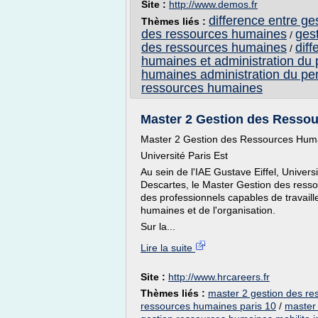
Site :
http://www.demos.fr
difference entre ge
Thèmes liés :
des ressources humaines
gest
/
des ressources humaines
dif
/
humaines et administration du
humaines administration du pe
ressources humaines
Master 2 Gestion des Ressour
Master 2 Gestion des Ressources Humai
Université Paris Est
Au sein de l'IAE Gustave Eiffel, Unive
Descartes, le Master Gestion des resso
des professionnels capables de travail
humaines et de l'organisation.
Sur la...
Lire la suite
Site :
http://www.hrcareers.fr
Thèmes liés :
master 2 gestion des re
ressources humaines paris 10
/
master 