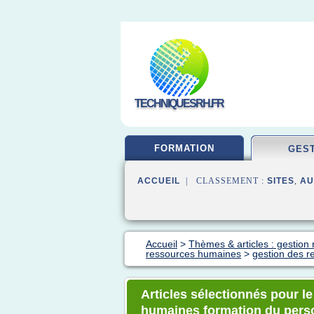
TECHNIQUESRH.FR
FORMATION
GES
ACCUEIL
| CLASSEMENT :
SITES
,
AU
Accueil
>
Thèmes & articles : gestio
ressources humaines
>
gestion des r
Articles sélectionnés pour l
humaines formation du pers