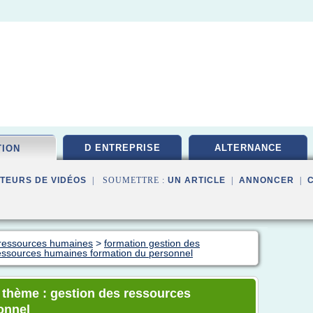
D ENTREPRISE
ALTERNANCE
TION
TEURS DE VIDÉOS
| SOUMETTRE :
UN ARTICLE
|
ANNONCER
|
n ressources humaines
>
formation gestion des
essources humaines formation du personnel
e thème : gestion des ressources
onnel