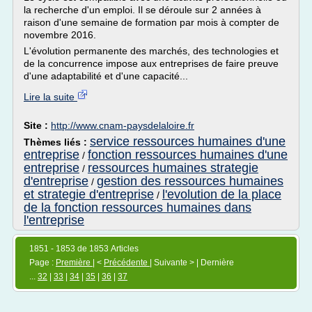
la recherche d'un emploi. Il se déroule sur 2 années à
raison d'une semaine de formation par mois à compter de
novembre 2016.
L'évolution permanente des marchés, des technologies et
de la concurrence impose aux entreprises de faire preuve
d'une adaptabilité et d'une capacité...
Lire la suite
Site :
http://www.cnam-paysdelaloire.fr
service ressources humaines d'une
Thèmes liés :
entreprise
fonction ressources humaines d'une
/
entreprise
ressources humaines strategie
/
d'entreprise
gestion des ressources humaines
/
et strategie d'entreprise
l'evolution de la place
/
de la fonction ressources humaines dans
l'entreprise
1851 - 1853 de 1853 Articles
Page :
Première
| <
Précédente
| Suivante > | Dernière
...
32
|
33
|
34
|
35
|
36
|
37