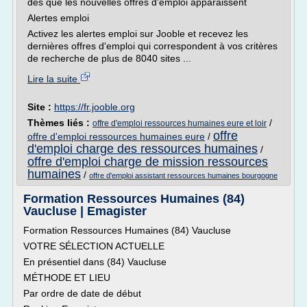
dès que les nouvelles offres d'emploi apparaissent
Alertes emploi
Activez les alertes emploi sur Jooble et recevez les
dernières offres d'emploi qui correspondent à vos critères
de recherche de plus de 8040 sites ...
Lire la suite
Site :
https://fr.jooble.org
Thèmes liés :
/
offre d'emploi ressources humaines eure et loir
offre
offre d'emploi ressources humaines eure
/
d'emploi charge des ressources humaines
/
offre d'emploi charge de mission ressources
humaines
/
offre d'emploi assistant ressources humaines bourgogne
Formation Ressources Humaines (84)
Vaucluse | Emagister
Formation Ressources Humaines (84) Vaucluse
VOTRE SÉLECTION ACTUELLE
En présentiel dans (84) Vaucluse
MÉTHODE ET LIEU
Par ordre de date de début