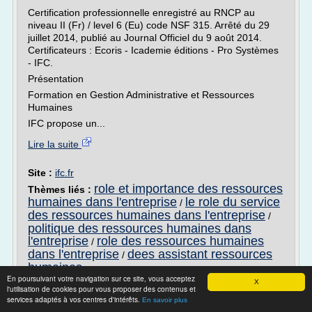
Certification professionnelle enregistré au RNCP au
niveau II (Fr) / level 6 (Eu) code NSF 315. Arrêté du 29
juillet 2014, publié au Journal Officiel du 9 août 2014.
Certificateurs : Ecoris - Icademie éditions - Pro Systèmes
- IFC.
Présentation
Formation en Gestion Administrative et Ressources
Humaines
IFC propose un...
Lire la suite
Site :
ifc.fr
role et importance des ressources
Thèmes liés :
humaines dans l'entreprise
le role du service
/
des ressources humaines dans l'entreprise
/
politique des ressources humaines dans
l'entreprise
role des ressources humaines
/
dans l'entreprise
dees assistant ressources
/
humaines
En poursuivant votre navigation sur ce site, vous acceptez
X
l'utilisation de cookies pour vous proposer des contenus et
Master pro gestion des ressources
services adaptés à vos centres d'intérêts.
En savoir plus
humaines - Dijon - Côte ...