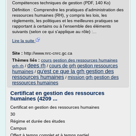
Compétences techniques de gestion (PDF, 140 Ko)
Définition : Comprendre les pratiques d'administration des
ressources humaines (RH), y compris les lois, les
règlements, les politiques et les meilleures pratiques se
rapportant à certains ou à l'ensemble des éléments
suivants (selon ce qui s'applique au rôle) :...
Lire la suite
Site :
http://www.nrc-cnrc.gc.ca
Thèmes liés :
cours gestion des ressources humaines
dees rh
cours de grh gestion ressources
grh rh
/
/
qu'est ce que la grh gestion des
humaines
/
ressources humaines
mission grh gestion des
/
ressources humaines
Certificat en gestion des ressources
humaines (4209 ...
Certificat en gestion des ressources humaines
30
Régime et durée des études
Campus
Offert à temps complet et à temps partiel