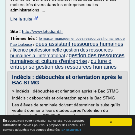
métiers très divers dans les entreprises ou les
administrations :...
Lire la suite
Site :
http://www.letudiant.fr
Thèmes liés :
le master management des ressources humaines de
dees assistant ressources humaines
/
l'iae toulouse
licence professionnelle gestion des ressources
/
gestion des ressources
humaines a l'international
/
humaines et culture d'entreprise
culture d
/
entreprise gestion des ressources humaines
Indécis : débouchés et orientation après le
Bac STMG
> Indécis : débouchés et orientation après le Bac STMG
Indécis : débouchés et orientation après le Bac STMG
Les élèves de terminale doivent déterminer la suite qu'ils
veulent donner à leurs études après l'obtention du
diplôme du Bac STMG. Tu ne sais pas encore vers quoi
En poursuivant votre navigation sur ce site, vous acceptez
t'orienter et te sens un peu débordé et perdu avec tous
X
l'utilisation de cookies pour vous proposer des contenus et
cet océan de possibilités ? digiSchool t'aide à...
services adaptés à vos centres d'intérêts.
En savoir plus