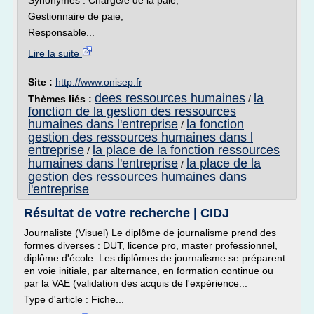
Synonymes : Chargé/e de la paie,
Gestionnaire de paie,
Responsable...
Lire la suite
Site :
http://www.onisep.fr
dees ressources humaines
la
Thèmes liés :
/
fonction de la gestion des ressources
humaines dans l'entreprise
la fonction
/
gestion des ressources humaines dans l
entreprise
la place de la fonction ressources
/
humaines dans l'entreprise
la place de la
/
gestion des ressources humaines dans
l'entreprise
Résultat de votre recherche | CIDJ
Journaliste (Visuel) Le diplôme de journalisme prend des
formes diverses : DUT, licence pro, master professionnel,
diplôme d'école. Les diplômes de journalisme se préparent
en voie initiale, par alternance, en formation continue ou
par la VAE (validation des acquis de l'expérience...
Type d'article : Fiche...