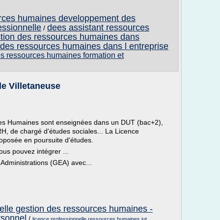
urces humaines developpement des
essionnelle
dees assistant ressources
/
estion des ressources humaines dans
n des ressources humaines dans l entreprise
es ressources humaines formation et
e Villetaneuse
rces Humaines sont enseignées dans un DUT (bac+2),
H, de chargé d'études sociales... La Licence
oposée en poursuite d'études.
ous pouvez intégrer ...
Administrations (GEA) avec...
nelle gestion des ressources humaines -
rsonnel
/
licence professionnelle ressources humaines iut