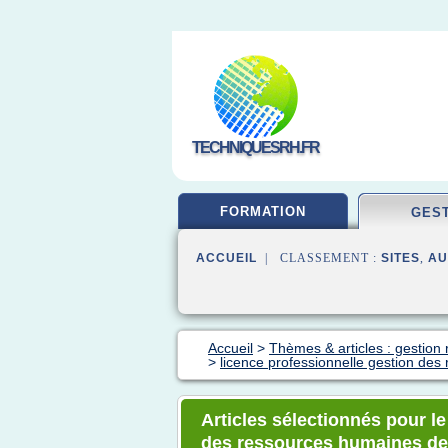
TECHNIQUESRH.FR
FORMATION
GES
ACCUEIL
| CLASSEMENT :
SITES
,
AU
Accueil
>
Thèmes & articles : gestio
>
licence professionnelle gestion de
Articles sélectionnés pour le
des ressources humaines d