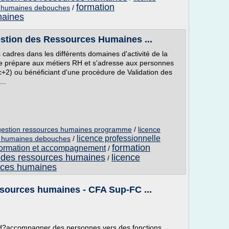
formation
es humaines debouches
/
maines
estion des Ressources Humaines ...
 cadres dans les différents domaines d'activité de la
e prépare aux métiers RH et s'adresse aux personnes
bac+2) ou bénéficiant d'une procédure de Validation des
..
e gestion ressources humaines programme
/
licence
licence professionnelle
es humaines debouches
/
formation
formation et accompagnement
/
n des ressources humaines
licence
/
urces humaines
ssources humaines - CFA Sup-FC ...
 d?accompagner des personnes vers des fonctions