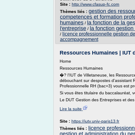
Site :
http://www.cfasup-fc.com
gestion des resso
Thèmes liés :
competences et formation prof
humaines
la fonction de la g
/
l'entreprise
la fonction gestio
/
licence professionnelle gestion d
/
accompagnement
Ressources Humaines | IUT d
Home
Ressources Humaines
�? l'IUT de Villetaneuse, les Ressou
débouchant sur despostes d'assistant R
Professionnelle RH (bac+3) vous est pr
Si vous êtes titulaire du baccalauréat, v
Le DUT Gestion des Entreprises et des 
Lire la suite
Site :
https://iutv.univ-paris13.fr
licence profession
Thèmes liés :
gestion et administration du pe