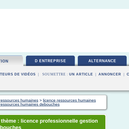
D ENTREPRISE
ALTERNANCE
TION
TEURS DE VIDÉOS
| SOUMETTRE :
UN ARTICLE
|
ANNONCER
|
n ressources humaines
>
licence ressources humaines
s ressources humaines debouches
 thème : licence professionnelle gestion
ebouches