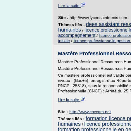
Lire la suite
Site :
http://www.lyceesaintdenis.com
dees assistant re
Thèmes liés :
humaines
licence professionnel
/
accompagnement
/
licence professi
initiale
/
licence professionnelle gesti
Mastère Professionnel Res
Mastère Professionnel Ressources Hu
Mastère Professionnel Ressources Hu
Ce mastère professionnel est validé pa
niveau I (Bac+5), enregistré au Réperto
RNCP : 25518), sous la responsabilité 
Professionnelle (CNCP) : Arrêté du 25 F
Lire la suite
Site :
http://www.esccom.net
formation licence p
Thèmes liés :
humaines
licence professionn
/
formation professionnelle en g