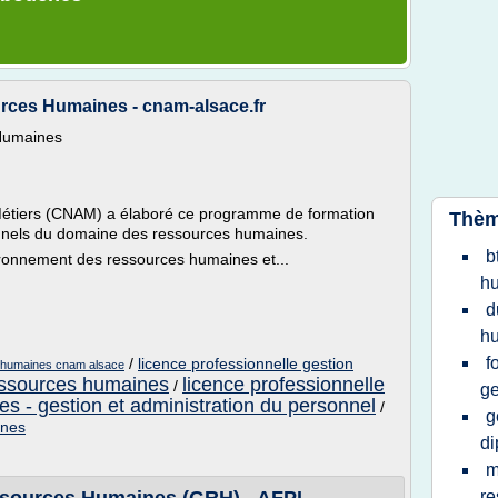
rces Humaines - cnam-alsace.fr
 Humaines
 Métiers (CNAM) a élaboré ce programme de formation
Thèm
nnels du domaine des ressources humaines.
b
ironnement des ressources humaines et...
h
d
h
f
/
licence professionnelle gestion
s humaines cnam alsace
ssources humaines
licence professionnelle
/
ge
s - gestion et administration du personnel
/
g
ines
d
m
r