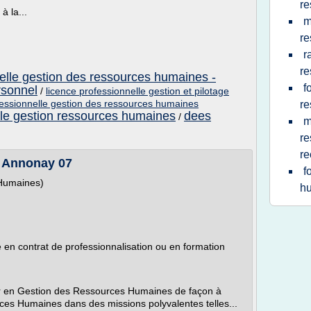
re
à la...
m
re
r
re
nelle gestion des ressources humaines -
f
rsonnel
/
licence professionnelle gestion et pilotage
fessionnelle gestion des ressources humaines
re
lle gestion ressources humaines
dees
/
m
re
re
- Annonay 07
f
 Humaines)
h
 en contrat de professionnalisation ou en formation
ir en Gestion des Ressources Humaines de façon à
es Humaines dans des missions polyvalentes telles...