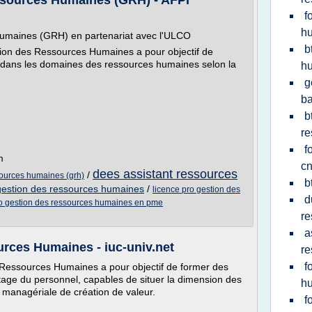
ssources Humaines (GRH) - AFPI
f
h
umaines (GRH) en partenariat avec l'ULCO
b
ion des Ressources Humaines a pour objectif de
 dans les domaines des ressources humaines selon la
h
g
b
b
re
f
m
c
dees assistant ressources
/
sources humaines (grh)
b
 gestion des ressources humaines
/
licence pro gestion des
d
ro gestion des ressources humaines en pme
re
a
rces Humaines - iuc-univ.net
re
f
 Ressources Humaines a pour objectif de former des
otage du personnel, capables de situer la dimension des
h
managériale de création de valeur.
f