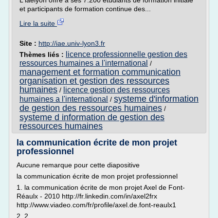
L'iaelyon offre à ses 7.200 étudiants de formation initiale
et participants de formation continue des...
Lire la suite
Site :
http://iae.univ-lyon3.fr
licence professionnelle gestion des
Thèmes liés :
ressources humaines a l'international
/
management et formation communication
organisation et gestion des ressources
humaines
licence gestion des ressources
/
systeme d'information
humaines a l'international
/
de gestion des ressources humaines
/
systeme d information de gestion des
ressources humaines
la communication écrite de mon projet
professionnel
Aucune remarque pour cette diapositive
la communication écrite de mon projet professionnel
1. la communication écrite de mon projet Axel de Font-
Réaulx - 2010 http://fr.linkedin.com/in/axel2frx
http://www.viadeo.com/fr/profile/axel.de.font-reaulx1
2. 2