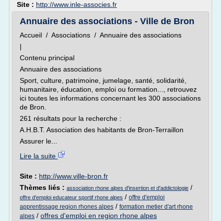
Site :
http://www.inle-associes.fr
Annuaire des associations - Ville de Bron
Accueil / Associations / Annuaire des associations
|
Contenu principal
Annuaire des associations
Sport, culture, patrimoine, jumelage, santé, solidarité,
humanitaire, éducation, emploi ou formation..., retrouvez
ici toutes les informations concernant les 300 associations
de Bron.
261 résultats pour la recherche :
A.H.B.T. Association des habitants de Bron-Terraillon
Assurer le...
Lire la suite
Site :
http://www.ville-bron.fr
Thèmes liés :
/
association rhone alpes d'insertion et d'addictologie
/
offre d'emploi
offre d'emploi educateur sportif rhone alpes
/
apprentissage region rhones alpes
formation metier d'art rhone
/
offres d'emploi en region rhone alpes
alpes