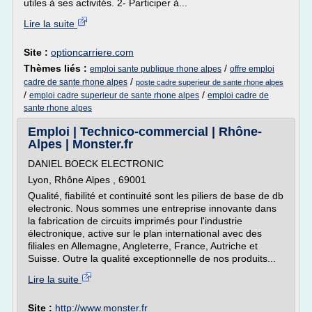
utiles à ses activités. 2- Participer à...
Lire la suite
Site :
optioncarriere.com
Thèmes liés :
/
emploi sante publique rhone alpes
offre emploi
/
cadre de sante rhone alpes
poste cadre superieur de sante rhone alpes
/
/
emploi cadre superieur de sante rhone alpes
emploi cadre de
sante rhone alpes
Emploi | Technico-commercial | Rhône-
Alpes | Monster.fr
DANIEL BOECK ELECTRONIC
Lyon, Rhône Alpes , 69001
Qualité, fiabilité et continuité sont les piliers de base de db
electronic. Nous sommes une entreprise innovante dans
la fabrication de circuits imprimés pour l'industrie
électronique, active sur le plan international avec des
filiales en Allemagne, Angleterre, France, Autriche et
Suisse. Outre la qualité exceptionnelle de nos produits...
Lire la suite
Site :
http://www.monster.fr