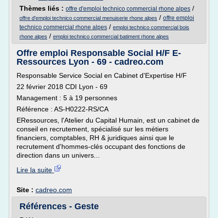
Thèmes liés :
/
offre d'emploi technico commercial rhone alpes
/
offre emploi
offre d'emploi technico commercial menuiserie rhone alpes
/
technico commercial rhone alpes
emploi technico commercial bois
/
rhone alpes
emploi technico commercial batiment rhone alpes
Offre emploi Responsable Social H/F E-
Ressources Lyon - 69 - cadreo.com
Responsable Service Social en Cabinet d'Expertise H/F
22 février 2018 CDI Lyon - 69
Management : 5 à 19 personnes
Référence : AS-H0222-RS/CA
ERessources, l'Atelier du Capital Humain, est un cabinet de
conseil en recrutement, spécialisé sur les métiers
financiers, comptables, RH & juridiques ainsi que le
recrutement d'hommes-clés occupant des fonctions de
direction dans un univers...
Lire la suite
Site :
cadreo.com
Références - Geste