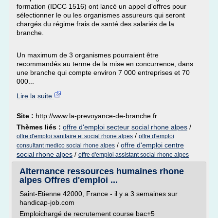
formation (IDCC 1516) ont lancé un appel d'offres pour
sélectionner le ou les organismes assureurs qui seront
chargés du régime frais de santé des salariés de la
branche.
Un maximum de 3 organismes pourraient être
recommandés au terme de la mise en concurrence, dans
une branche qui compte environ 7 000 entreprises et 70
000...
Lire la suite
Site :
http://www.la-prevoyance-de-branche.fr
Thèmes liés :
offre d'emploi secteur social rhone alpes
/
/
offre d'emploi sanitaire et social rhone alpes
offre d'emploi
/
offre d'emploi centre
consultant medico social rhone alpes
social rhone alpes
/
offre d'emploi assistant social rhone alpes
Alternance ressources humaines rhone
alpes Offres d'emploi ...
Saint-Etienne 42000, France - il y a 3 semaines sur
handicap-job.com
Emploichargé de recrutement course bac+5