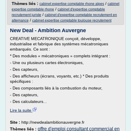
Thèmes liés :
/
cabinet expertise comptable rhone alpes
cabinet
/
expertise comptable rhone
cabinet d'expertise comptable
/
recrutement juriste
cabinet d'expertise comptable recrutement en
/
alternance
cabinet expertise comptable toulouse recrutement
New Deal - Ambition Auvergne
CREATIVE MECATRONIQUE conçoit, développe,
industrialise et fabrique des systèmes mécatroniques
embarqués. Ce sont :
* Des modules « mécatroniques » complets intégrant :
- Une ou plusieurs cartes électroniques,
- Des capteurs,
- Des afficheurs (écrans, voyants, etc.) * Des produits
spécifiques :
- Des composants liés à la combustion du moteur,
- Des capteurs,
- Des calculateurs...
Lire la suite
Site :
http://newdealambitionauvergne.fr
offre d'emploi consultant commercial en
Thèmes liés :