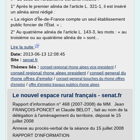
1° Après le premier alinéa de l'article L. 321-1, il est inséré
un alinéa ainsi rédigé :
« La région d'Île-de-France compte un seul établissement
public foncier de l'État. » ;
2° Au quatrième alinéa de l'article L. 143-3, les mots : « au
troisième ou au quatrième alinéa de » sont...
Lire la suite
Date:
2013-06-13 12:08:45
Site :
senat.fr
Thèmes liés :
/
conseil regional rhone alpes vice president
conseil regional rhone alpes president
/
conseil general du
rhone offres d'emploi
/
conseil general bouches du rhone offres
/
d'emploi
offre d'emploi travaux publics rhone alpes
Le nouvel espace rural français - senat.fr
Rapport d'information n° 468 (2007-2008) de MM. Jean
FRANÇOIS-PONCET et Claude BELOT , fait au nom de la
délégation à l'aménagement du territoire, déposé le 15
juillet 2008
Annexe au procès-verbal de la séance du 15 juillet 2008
RAPPORT D'INFORMATION