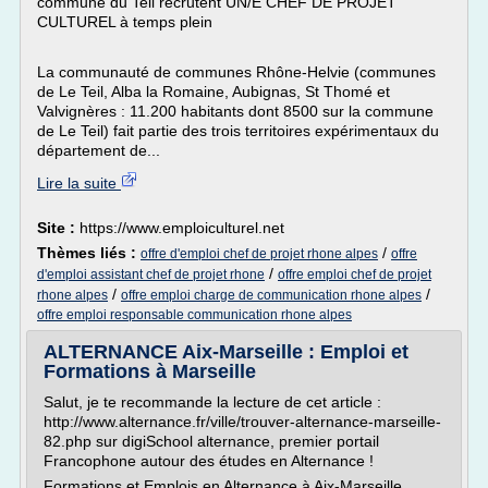
commune du Teil recrutent UN/E CHEF DE PROJET
CULTUREL à temps plein
La communauté de communes Rhône-Helvie (communes
de Le Teil, Alba la Romaine, Aubignas, St Thomé et
Valvignères : 11.200 habitants dont 8500 sur la commune
de Le Teil) fait partie des trois territoires expérimentaux du
département de...
Lire la suite
Site :
https://www.emploiculturel.net
Thèmes liés :
/
offre d'emploi chef de projet rhone alpes
offre
/
d'emploi assistant chef de projet rhone
offre emploi chef de projet
/
/
rhone alpes
offre emploi charge de communication rhone alpes
offre emploi responsable communication rhone alpes
ALTERNANCE Aix-Marseille : Emploi et
Formations à Marseille
Salut, je te recommande la lecture de cet article :
http://www.alternance.fr/ville/trouver-alternance-marseille-
82.php sur digiSchool alternance, premier portail
Francophone autour des études en Alternance !
Formations et Emplois en Alternance à Aix-Marseille