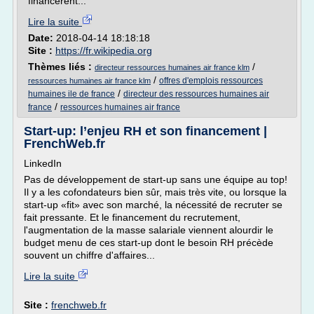
financèrent...
Lire la suite
Date:
2018-04-14 18:18:18
Site :
https://fr.wikipedia.org
Thèmes liés :
/
directeur ressources humaines air france klm
/
offres d'emplois ressources
ressources humaines air france klm
/
humaines ile de france
directeur des ressources humaines air
/
france
ressources humaines air france
Start-up: l’enjeu RH et son financement |
FrenchWeb.fr
LinkedIn
Pas de développement de start-up sans une équipe au top!
Il y a les cofondateurs bien sûr, mais très vite, ou lorsque la
start-up «fit» avec son marché, la nécessité de recruter se
fait pressante. Et le financement du recrutement,
l'augmentation de la masse salariale viennent alourdir le
budget menu de ces start-up dont le besoin RH précède
souvent un chiffre d'affaires...
Lire la suite
Site :
frenchweb.fr