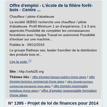
Offre d'emploi - L'école de la filière forêt-
bois - Centre ...
Chauffeur / pilote d'abatteuse
La société SEBSO recherche une chauffeur / pilote
d'abatteuse. Profil Minimum 1 an d'expérience, 2 à 3 ans
appréciés Possibilité de compléter les connaissances
forestières avec l'équipe Travail en autonomie Possibilité
d'évoluer sur une machine...
Publiée le : 09/12/2016
Le groupe Ratheau sas, leader francilien de la distribution
des produits bois et...
Lire la suite
Site :
http://cefa26.org
Thèmes liés :
/
offre d'emploi travaux publics rhone alpes
offre
/
d'emploi technico commercial rhone alpes
offre d'emploi technico
/
offre d'emploi responsable
commercial menuiserie rhone alpes
/
offre d'emploi responsable formation
logistique rhone alpes
rhone alpes
N° 1395 - Projet de loi de finances pour 2014