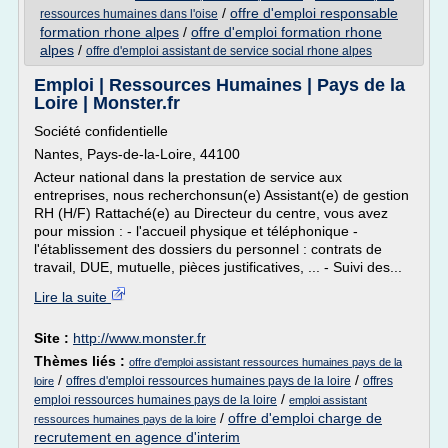
/
offre d'emploi responsable
ressources humaines dans l'oise
formation rhone alpes
/
offre d'emploi formation rhone
alpes
/
offre d'emploi assistant de service social rhone alpes
Emploi | Ressources Humaines | Pays de la
Loire | Monster.fr
Société confidentielle
Nantes, Pays-de-la-Loire, 44100
Acteur national dans la prestation de service aux
entreprises, nous recherchonsun(e) Assistant(e) de gestion
RH (H/F) Rattaché(e) au Directeur du centre, vous avez
pour mission : - l'accueil physique et téléphonique -
l'établissement des dossiers du personnel : contrats de
travail, DUE, mutuelle, pièces justificatives, ... - Suivi des...
Lire la suite
Site :
http://www.monster.fr
Thèmes liés :
offre d'emploi assistant ressources humaines pays de la
/
/
offres d'emploi ressources humaines pays de la loire
offres
loire
/
emploi ressources humaines pays de la loire
emploi assistant
/
offre d'emploi charge de
ressources humaines pays de la loire
recrutement en agence d'interim