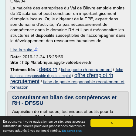
CMA 94
La majorité des entreprises du Val de Bièvre emploie moins
de 20 salariés et peut constituer un important gisement
d'emplois locaux. Or, le dirigeant de la TPE, expert dans
son domaine d'activité, n'a pas nécessairement de
compétence dans le domaine RH et il peut méconnaitre les
structures et dispositifs susceptibles de l'accompagner dans
le développement des ressources humaines de...
Lire la suite
Date:
2016-12-24 15:25:56
Site :
http://lafabrique.agglo-valdebievre.fr
dees rh
Thèmes liés :
/
fiche poste rh recrutement
/
fiche
offre d'emploi rh
/
de poste responsable rh pole emploi
recrutement
/
fiche de poste responsable recrutement et
formation
Consultant en bilan des compétences et
RH - DFSSU
Acquisition de méthodes, techniques et outils pour la
pratique de l'évaluation et du bilan des compétences,
En poursuivant votre navigation sur ce site, vous acceptez
X
Supervision soutenue de la pratique durant le stage et
l'utilisation de cookies pour vous proposer des contenus et
accompagnement du développement du projet
services adaptés à vos centres d'intérêts.
En savoir plus
professionnel,