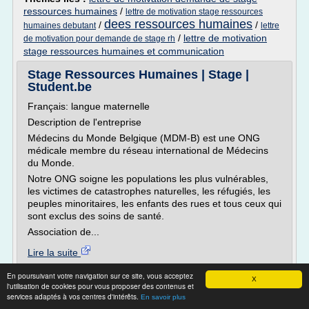
ressources humaines
/
lettre de motivation stage ressources
dees ressources humaines
/
/
humaines debutant
lettre
/
lettre de motivation
de motivation pour demande de stage rh
stage ressources humaines et communication
Stage Ressources Humaines | Stage |
Student.be
Français: langue maternelle
Description de l'entreprise
Médecins du Monde Belgique (MDM-B) est une ONG
médicale membre du réseau international de Médecins
du Monde.
Notre ONG soigne les populations les plus vulnérables,
les victimes de catastrophes naturelles, les réfugiés, les
peuples minoritaires, les enfants des rues et tous ceux qui
sont exclus des soins de santé.
Association de...
Lire la suite
En poursuivant votre navigation sur ce site, vous acceptez
Site :
student.be
X
l'utilisation de cookies pour vous proposer des contenus et
dees ressources humaines
services adaptés à vos centres d'intérêts.
Thèmes liés :
/
En savoir plus
stage