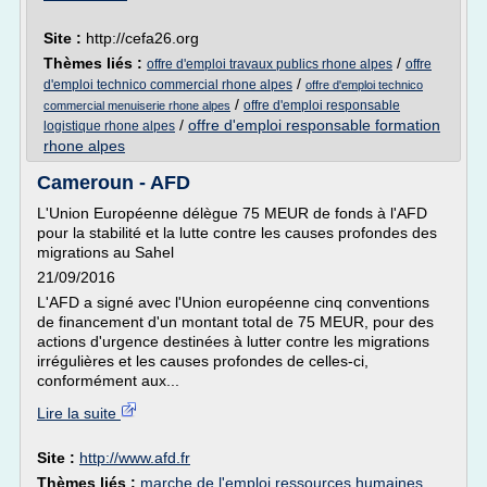
Site :
http://cefa26.org
Thèmes liés :
/
offre d'emploi travaux publics rhone alpes
offre
/
d'emploi technico commercial rhone alpes
offre d'emploi technico
/
offre d'emploi responsable
commercial menuiserie rhone alpes
/
offre d'emploi responsable formation
logistique rhone alpes
rhone alpes
Cameroun - AFD
L'Union Européenne délègue 75 MEUR de fonds à l'AFD
pour la stabilité et la lutte contre les causes profondes des
migrations au Sahel
21/09/2016
L'AFD a signé avec l'Union européenne cinq conventions
de financement d'un montant total de 75 MEUR, pour des
actions d'urgence destinées à lutter contre les migrations
irrégulières et les causes profondes de celles-ci,
conformément aux...
Lire la suite
Site :
http://www.afd.fr
Thèmes liés :
marche de l'emploi ressources humaines