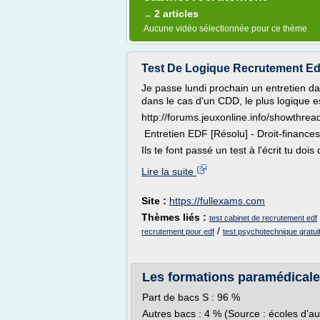
2 articles
→
Aucune vidéo sélectionnée pour ce thème
Test De Logique Recrutement Edf
Je passe lundi prochain un entretien da
dans le cas d'un CDD, le plus logique e
http://forums.jeuxonline.info/showth
Entretien EDF [Résolu] - Droit-finances
Ils te font passé un test à l'écrit tu doi
Lire la suite
Site :
https://fullexams.com
Thèmes liés :
test cabinet de recrutement edf
/
recrutement pour edf
test psychotechnique gratui
Les formations paramédicales
Part de bacs S : 96 %
Autres bacs : 4 % (Source : écoles d'au