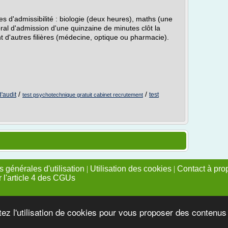
es d'admissibilité : biologie (deux heures), maths (une
ral d'admission d'une quinzaine de minutes clôt la
t d'autres filières (médecine, optique ou pharmacie).
/
/
d'audit
test
test psychotechnique gratuit cabinet recrutement
 générales d'utilisation
|
Utilisation des cookies
|
Contact à pro
r l'article 4 des CGUs
tez l'utilisation de cookies pour vous proposer des contenu