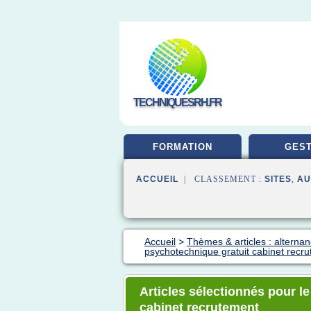
TECHNIQUESRH.FR
FORMATION
GEST
ACCUEIL
| CLASSEMENT :
SITES
,
AU
Accueil
>
Thèmes & articles : alternan
psychotechnique gratuit cabinet recr
Articles sélectionnés pour l
cabinet recrutement