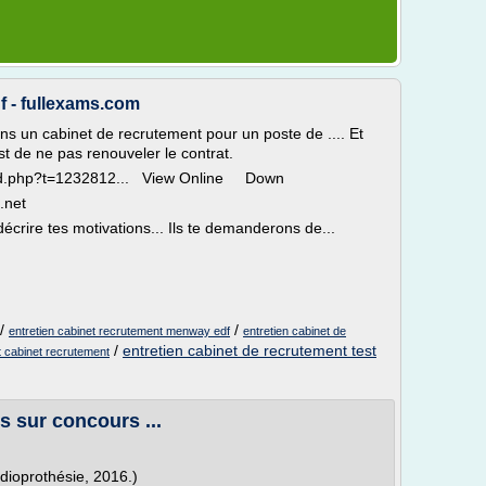
 - fullexams.com
ns un cabinet de recrutement pour un poste de .... Et
st de ne pas renouveler le contrat.
read.php?t=1232812... View Online Down
.net
s décrire tes motivations... Ils te demanderons de...
/
/
entretien cabinet recrutement menway edf
entretien cabinet de
/
entretien cabinet de recrutement test
t cabinet recrutement
 sur concours ...
dioprothésie, 2016.)