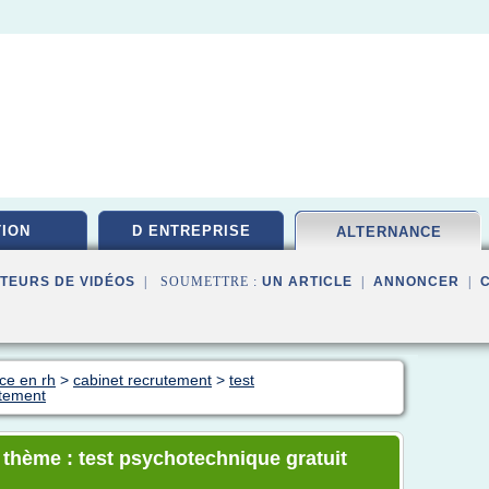
ION
D ENTREPRISE
ALTERNANCE
TEURS DE VIDÉOS
| SOUMETTRE :
UN ARTICLE
|
ANNONCER
|
ce en rh
>
cabinet recrutement
>
test
utement
e thème : test psychotechnique gratuit