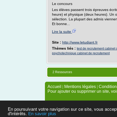
Le concours
Les élèves passent trois épreuves écrit
heure) et physique (deux heures). Un o
sélection. La plupart des admis viennen
Et bonne...
Lire la suite
Site :
http://www.letudiant.fr
Thèmes liés :
test de recrutement cabinet 
psychotechnique cabinet de recrutement
2 Ressources
Accueil
|
Mentions légales
|
Conditions
Pour ajouter ou supprimer un site, voi
En poursuivant votre navigation sur ce site, vous accep
d'intérêts.
En savoir plus