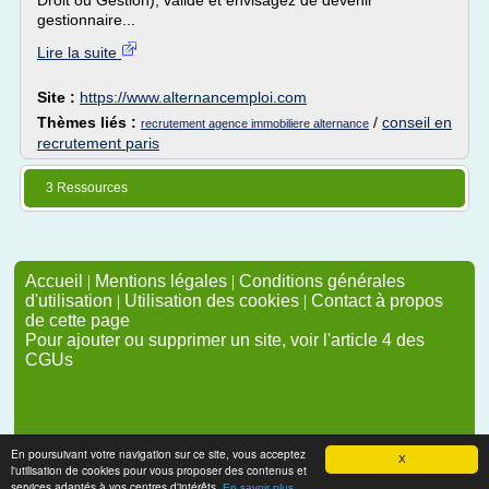
Droit ou Gestion), validé et envisagez de devenir
gestionnaire...
Lire la suite
Site :
https://www.alternancemploi.com
Thèmes liés :
/
conseil en
recrutement agence immobiliere alternance
recrutement paris
3 Ressources
Accueil
|
Mentions légales
|
Conditions générales
d'utilisation
|
Utilisation des cookies
|
Contact à propos
de cette page
Pour ajouter ou supprimer un site, voir l'article 4 des
CGUs
En poursuivant votre navigation sur ce site, vous acceptez
X
l'utilisation de cookies pour vous proposer des contenus et
services adaptés à vos centres d'intérêts.
En savoir plus