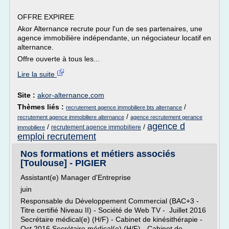
OFFRE EXPIREE
Akor Alternance recrute pour l'un de ses partenaires, une
agence immobilière indépendante, un négociateur locatif en
alternance.
Offre ouverte à tous les...
Lire la suite
Site :
akor-alternance.com
Thèmes liés :
/
recrutement agence immobiliere bts alternance
/
recrutement agence immobiliere alternance
agence recrutement gerance
agence d
/
/
recrutement agence immobiliere
immobiliere
emploi recrutement
Nos formations et métiers associés
[Toulouse] - PIGIER
Assistant(e) Manager d'Entreprise
juin
Responsable du Développement Commercial (BAC+3 -
Titre certifié Niveau II) - Société de Web TV - Juillet 2016
Secrétaire médical(e) (H/F) - Cabinet de kinésithérapie -
Oct 2016 Secrétaire médical(e) (H/F) - Cabinet de