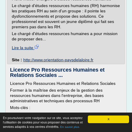
Le chargé d'études ressources humaines (RH) harmonise
les pratiques RH au sein d'un groupe : il pointe les
dysfonctionnements et propose des solutions. Ce
professionnel est souvent un jeune diplômé qui fait ses
premiers pas dans les RH.
Le chargé d'études ressources humaines a pour mission
de proposer des...
Lire la suite
Site :
http://www.orientation-paysdelaloire.fr
Licence Pro Ressources Humaines et
Relations Sociales ...
Licence Pro Ressources Humaines et Relations Sociales
Former à la maîtrise des enjeux de la gestion des
ressources humaines dans l'entreprise, des bases
administratives et techniques des processus RH
Mots-clés :
Durée : 600 h sur 1 an
En poursuivant votre navigation sur ce site, vous acceptez
X
Contrat d'Apprentissage et contrat de Professionnalisation
l'utilisation de cookies pour vous proposer des contenus et
services adaptés à vos centres d'intérêts.
En savoir plus
Validation :