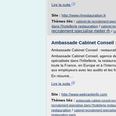
Lire la suite
Site :
http://www.rhrestauration.fr
Thèmes liés :
cabinet de recrutement speci
dans l'hotellerie restauration
/
cabinet re
recrutement specialise metier rh
/
ca
Ambassade Cabinet Conseil : 
Ambassade Cabinet Conseil : restaurati
Ambassade Cabinet Conseil, agence de
spécialisée dans l'hôtellerie, la resta
toute la France, en Europe et à l'Inter
aux employeurs avec les audits et les f
En résumé,...
Lire la suite
Site :
http://www.webrankinfo.com
Thèmes liés :
ambassade cabinet conseil recru
recrutement specialise dans l'hotellerie restau
restauration
/
cabinet recrutement specialise
restauration paris