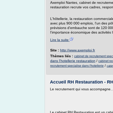
Axemploi Nantes, cabinet de recrutement
restauration recrute vos cadres, respo
L'hôtellerie, la restauration commerciale,
avec plus 900 000 emplois, l'un des pô
prévisions d'embauche sont de 120 000 
l'importance économique des activités l
Lire la suite
Site :
http://www.axemploi.fr
Thèmes liés :
cabinet de recrutement speci
dans l'hotellerie restauration
/
cabinet re
/
recrutement specialise dans l'hotellerie
cabin
Accueil RH Restauration - R
Le recrutement qui vous accompagne..
Le cabinet RH Restauration est un cabi