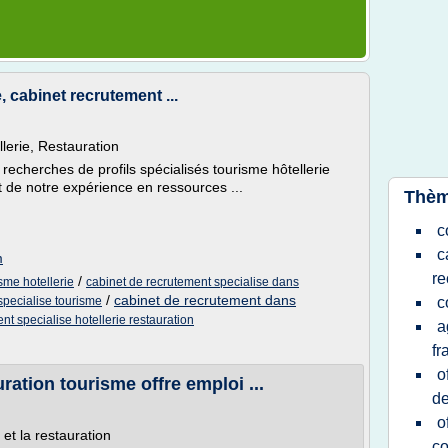
 cabinet recrutement ...
lerie, Restauration
echerches de profils spécialisés tourisme hôtellerie
t de notre expérience en ressources ...
Thèm
c
c
m
re
/
sme hotellerie
cabinet de recrutement specialise dans
/
cabinet de recrutement dans
specialise tourisme
c
nt specialise hotellerie restauration
a
fr
o
ration tourisme offre emploi ...
de
o
 et la restauration
co