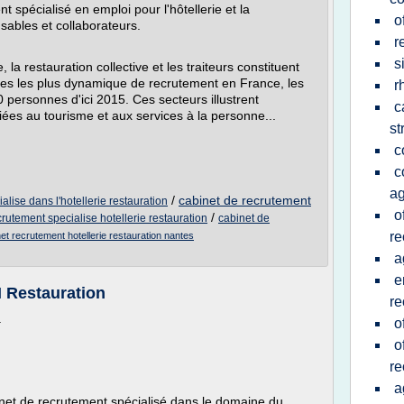
 spécialisé en emploi pour l'hôtellerie et la
o
nsables et collaborateurs.
r
s
 la restauration collective et les traiteurs constituent
les les plus dynamique de recrutement en France, les
r
personnes d'ici 2015. Ces secteurs illustrent
c
iées au tourisme et aux services à la personne...
st
c
c
ag
/
cabinet de recrutement
alise dans l'hotellerie restauration
o
/
crutement specialise hotellerie restauration
cabinet de
re
et recrutement hotellerie restauration nantes
a
e
H Restauration
re
.
o
o
re
a
net de recrutement spécialisé dans le domaine du