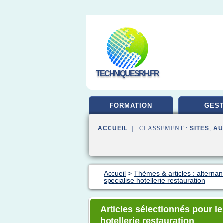
TECHNIQUESRH.FR
FORMATION
GEST
ACCUEIL
| CLASSEMENT :
SITES
,
AU
Accueil
>
Thèmes & articles : alternan
specialise hotellerie restauration
Articles sélectionnés pour l
hotellerie restauration