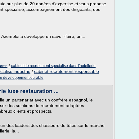
uie sur plus de 20 années d'expertise et vous propose
nt spécialisé, accompagnement des dirigeants, des
Axemploi a développé un savoir-faire, un...
/
cabinet de recrutement specialise dans l'hotellerie
antes
ialise industrie
/
cabinet recrutement responsable
ise developpement durable
ie luxe restauration ...
le un partenariat avec un confrère espagnol, le
poser des solutions de recrutement adaptées
reux clients et prospects.
'un des leaders des chasseurs de têtes sur le marché
erie, la...