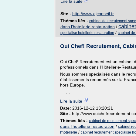
Lire la suite
Site :
http://www.ajconseil.fr
Thèmes liés :
cabinet de recrutement speci
cabinet
dans l'hotellerie restauration
/
/
specialise hotellerie restauration
cabinet de 
Oui Chef! Recrutement, Cabin
Oui Chef! Recrutement est un cabinet 
professionnels dans l'Hôtellerie-Restau
Nous sommes spécialisés dans le recr
établissements renommés sur la France
hors Europe.
...
Lire la suite
Date:
2016-12-12 13:20:21
Site :
http://www.ouichefrecrutement.c
Thèmes liés :
cabinet de recrutement specia
dans l'hotellerie restauration
/
cabinet re
/
l'hotellerie
cabinet recrutement specialise hot