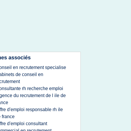
es associés
onseil en recrutement specialise
abinets de conseil en
crutement
onsultante rh recherche emploi
gence du recrutement de l ile de
ance
ffre d'emploi responsable rh ile
 france
ffre d'emploi consultant
mmercial en recrutement