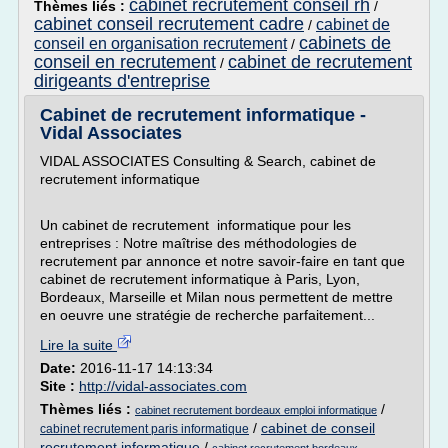
cabinet recrutement conseil rh
Thèmes liés :
/
cabinet conseil recrutement cadre
cabinet de
/
cabinets de
conseil en organisation recrutement
/
conseil en recrutement
cabinet de recrutement
/
dirigeants d'entreprise
Cabinet de recrutement informatique -
Vidal Associates
VIDAL ASSOCIATES Consulting & Search, cabinet de
recrutement informatique
Un cabinet de recrutement informatique pour les
entreprises : Notre maîtrise des méthodologies de
recrutement par annonce et notre savoir-faire en tant que
cabinet de recrutement informatique à Paris, Lyon,
Bordeaux, Marseille et Milan nous permettent de mettre
en oeuvre une stratégie de recherche parfaitement...
Lire la suite
Date:
2016-11-17 14:13:34
Site :
http://vidal-associates.com
Thèmes liés :
/
cabinet recrutement bordeaux emploi informatique
/
cabinet de conseil
cabinet recrutement paris informatique
recrutement informatique
/