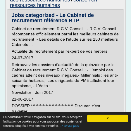
/
ressources humaines
Jobs categorized - Le Cabinet de
recrutement référence BTP
Cabinet de recrutement R.C.V. Conseil : - R.C.V. Conseil
récompensé officiellement parmi les meilleurs cabinets de
recrutement !- Les détails de l'étude sur les 250 meilleurs
Cabinets ...
Actualité du recrutement par l'expert de vos métiers
24-07-2017
Retrouvez les dossiers d'actualité de la quinzaine par le
Cabinet de recrutement R.C.V. Conseil : - L'emploi des
cadres atteint des niveaux inégalés,- Millennials : les anti-
soixante-huitards,- Les dirigeants de PME affichent leur
optimisme, - L'édito : ...
Newsletter - Juin 2017
21-06-2017
DOSSIER ***************************** Discuter, c'est
travailler...
En poursuivant votre navigation sur ce site, vous acceptez
X
Lire la suite
l'utilisation de cookies pour vous proposer des contenus et
services adaptés à vos centres d'intérêts.
En savoir plus