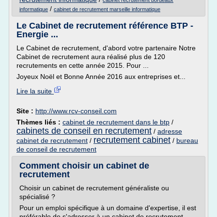
cabinet recrutement bordeaux
/
informatique
cabinet de recrutement marseille informatique
Le Cabinet de recrutement référence BTP -
Energie ...
Le Cabinet de recrutement, d'abord votre partenaire Notre
Cabinet de recrutement aura réalisé plus de 120
recrutements en cette année 2015. Pour ...
Joyeux Noël et Bonne Année 2016 aux entreprises et...
Lire la suite
Site :
http://www.rcv-conseil.com
Thèmes liés :
cabinet de recrutement dans le btp
/
cabinets de conseil en recrutement
/
adresse
recrutement cabinet
cabinet de recrutement
/
/
bureau
de conseil de recrutement
Comment choisir un cabinet de
recrutement
Choisir un cabinet de recrutement généraliste ou
spécialisé ?
Pour un emploi spécifique à un domaine d'expertise, il est
préférable de s'adresser à un cabinet de recrutement