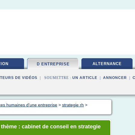
ION
ALTERNANCE
D ENTREPRISE
TEURS DE VIDÉOS
| SOUMETTRE :
UN ARTICLE
|
ANNONCER
|
ces humaines d'une entreprise
>
strategie rh
>
 thème : cabinet de conseil en strategie