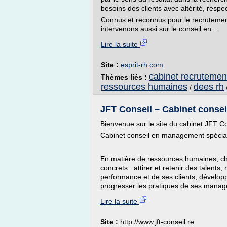
besoins des clients avec altérité, respe
Connus et reconnus pour le recrutement
intervenons aussi sur le conseil en...
Lire la suite
Site :
esprit-rh.com
cabinet recrutement
Thèmes liés :
ressources humaines
dees rh
/
JFT Conseil – Cabinet consei
Bienvenue sur le site du cabinet JFT Co
Cabinet conseil en management spécia
En matière de ressources humaines, ch
concrets : attirer et retenir des talent
performance et de ses clients, développ
progresser les pratiques de ses manage
Lire la suite
Site :
http://www.jft-conseil.re