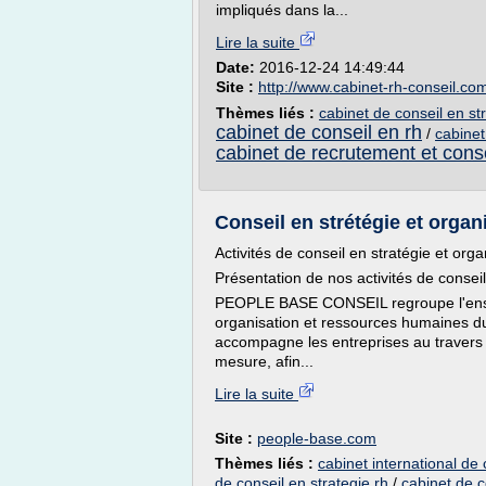
impliqués dans la...
Lire la suite
Date:
2016-12-24 14:49:44
Site :
http://www.cabinet-rh-conseil.co
Thèmes liés :
cabinet de conseil en st
cabinet de conseil en rh
/
cabinet
cabinet de recrutement et con
Conseil en strétégie et orga
Activités de conseil en stratégie et org
Présentation de nos activités de consei
PEOPLE BASE CONSEIL regroupe l'ensemb
organisation et ressources humaine
accompagne les entreprises au travers d
mesure, afin...
Lire la suite
Site :
people-base.com
Thèmes liés :
cabinet international de
de conseil en strategie rh
/
cabinet de c