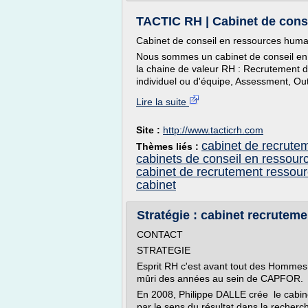
TACTIC RH | Cabinet de cons
Cabinet de conseil en ressources huma
Nous sommes un cabinet de conseil en 
la chaine de valeur RH : Recrutement d
individuel ou d'équipe, Assessment, Ou
Lire la suite
Site :
http://www.tacticrh.com
cabinet de recrute
Thèmes liés :
cabinets de conseil en ressou
cabinet de recrutement ressou
cabinet
Stratégie : cabinet recrute
CONTACT
STRATEGIE
Esprit RH c'est avant tout des Hommes
mûri des années au sein de CAPFOR.
En 2008, Philippe DALLE crée le cabin
par le sens du résultat dans la recherc