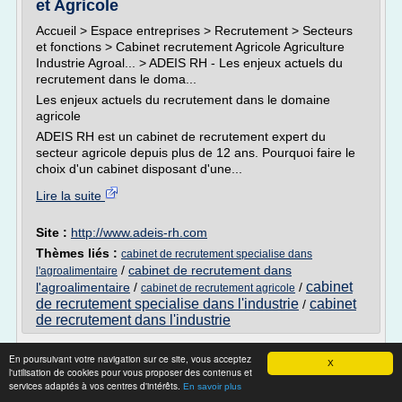
et Agricole
Accueil > Espace entreprises > Recrutement > Secteurs
et fonctions > Cabinet recrutement Agricole Agriculture
Industrie Agroal... > ADEIS RH - Les enjeux actuels du
recrutement dans le doma...
Les enjeux actuels du recrutement dans le domaine
agricole
ADEIS RH est un cabinet de recrutement expert du
secteur agricole depuis plus de 12 ans. Pourquoi faire le
choix d'un cabinet disposant d'une...
Lire la suite
Site :
http://www.adeis-rh.com
Thèmes liés :
cabinet de recrutement specialise dans
/
cabinet de recrutement dans
l'agroalimentaire
cabinet
l'agroalimentaire
/
/
cabinet de recrutement agricole
de recrutement specialise dans l'industrie
cabinet
/
de recrutement dans l'industrie
cabinet de recrutements vins et spiritueux
En poursuivant votre navigation sur ce site, vous acceptez
X
l'utilisation de cookies pour vous proposer des contenus et
Blog
services adaptés à vos centres d'intérêts.
En savoir plus
Cabinet de recrutement vins et spiritueux