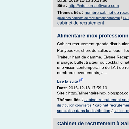
Date:
2016-12-23 20:19:56
Site :
http://intuition-software.com
Thèmes liés :
nombre cabinet de recr
/
cab
guide des cabinets de recrutement cercomm
cabinet de recrutement
Alimentaire inox professionne
Cabinet recrutement grande distributio
Partybooker, choix de salles a louer, li
Traiteur haut de gamme, Elysee Recept
mariage, buffet traiteur ou cocktail di
une vision contemporaine de l.Art de re
nombreux evenements, a...
Lire la suite
Date:
2016-12-18 17:59:10
Site :
http://alimentaireinox.blogspot.c
Thèmes liés :
cabinet recrutement spec
/
cabinet recrutemen
distribution commerce
specialise dans la distribution
/
cabinet r
Cabinet de recrutement à Sa