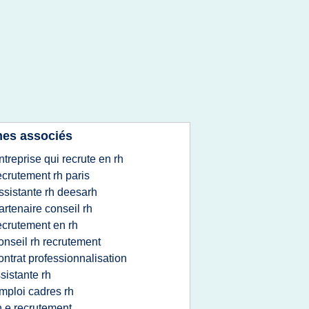
es associés
ntreprise qui recrute en rh
ecrutement rh paris
ssistante rh deesarh
artenaire conseil rh
ecrutement en rh
onseil rh recrutement
ontrat professionnalisation
sistante rh
mploi cadres rh
h e recrutement