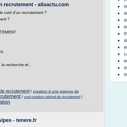
n recrutement - alloactu.com
r
e coût d'un recrutement ?
r
ment ?
o
e
UTEMENT
r
s
e
nt.
c
e
la recherche et...
o
o
 de recrutement
/
creation d une agence de
crutement
/
/
cout creation cabinet de recrutement
ation
pes - tenere.fr