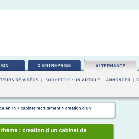
ION
D ENTREPRISE
ALTERNANCE
TEURS DE VIDÉOS
| SOUMETTRE :
UN ARTICLE
|
ANNONCER
|
ce en rh
>
cabinet recrutement
>
creation d un
 thème : creation d un cabinet de