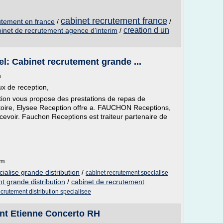
cabinet recrutement france
utement en france
/
/
creation d un
inet de recrutement agence d'interim
/
l: Cabinet recrutement grande ...
n
eux de reception,
ion vous propose des prestations de repas de
natoire, Elysee Reception offre a. FAUCHON Receptions,
cevoir. Fauchon Receptions est traiteur partenaire de
om
ialise grande distribution
/
cabinet recrutement specialise
t grande distribution
/
cabinet de recrutement
ecrutement distribution specialisee
int Etienne Concerto RH