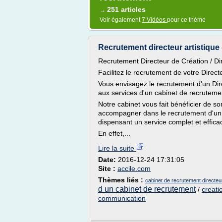
251 articles
→
Voir également
7 Vidéos
pour ce thème
Recrutement directeur artistique - 
Recrutement Directeur de Création / Dir
Facilitez le recrutement de votre Direct
Vous envisagez le recrutement d'un Dire
aux services d'un cabinet de recrutemen
Notre cabinet vous fait bénéficier de s
accompagner dans le recrutement d'un D
dispensant un service complet et effica
En effet,...
Lire la suite
Date:
2016-12-24 17:31:05
Site :
accile.com
Thèmes liés :
cabinet de recrutement directeur
d un cabinet de recrutement
/
creati
communication