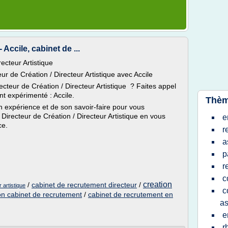
Accile, cabinet de ...
ecteur Artistique
eur de Création / Directeur Artistique avec Accile
cteur de Création / Directeur Artistique ? Faites appel
t expérimenté : Accile.
Thèm
on expérience et de son savoir-faire pour vous
irecteur de Création / Directeur Artistique en vous
e
ce.
r
a
p
r
c
creation
/
cabinet de recrutement directeur
/
 artistique
c
on cabinet de recrutement
/
cabinet de recrutement en
as
e
r