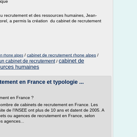
ique
e du recrutement et des ressources humaines, Jean-
vorel, a permis la création du cabinet de recrutement
/
cabinet de recrutement rhone alpes
/
on rhone alpes
cabinet de
 un cabinet de recrutement
/
sources humaines
ement en France et typologie ...
ement en France ?
nombre de cabinets de recrutement en France. Les
site de l'INSEE ont plus de 10 ans et datent de 2005. A
inets ou agences de recrutement en France, selon
es agences...