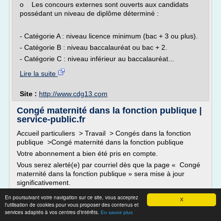
o Les concours externes sont ouverts aux candidats
possédant un niveau de diplôme déterminé :
- Catégorie A : niveau licence minimum (bac + 3 ou plus).
- Catégorie B : niveau baccalauréat ou bac + 2.
- Catégorie C : niveau inférieur au baccalauréat...
Lire la suite
Site :
http://www.cdg13.com
Congé maternité dans la fonction publique |
service-public.fr
Accueil particuliers > Travail > Congés dans la fonction
publique >Congé maternité dans la fonction publique
Votre abonnement a bien été pris en compte.
Vous serez alerté(e) par courriel dès que la page « Congé
maternité dans la fonction publique » sera mise à jour
significativement.
Vous pouvez à tout moment supprimer votre abonnement
En poursuivant votre navigation sur ce site, vous acceptez
X
dans votre espace personnel.
l'utilisation de cookies pour vous proposer des contenus et
services adaptés à vos centres d'intérêts.
En savoir plus
Votre...