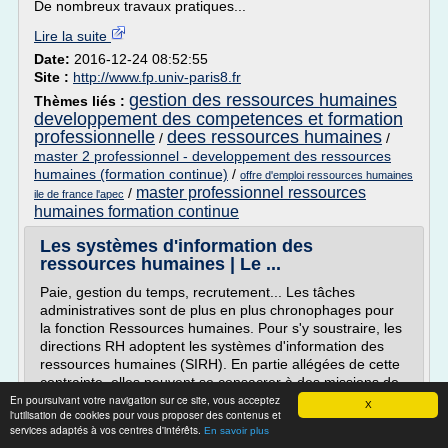
De nombreux travaux pratiques...
Lire la suite
Date:
2016-12-24 08:52:55
Site :
http://www.fp.univ-paris8.fr
gestion des ressources humaines
Thèmes liés :
developpement des competences et formation
professionnelle
dees ressources humaines
/
/
master 2 professionnel - developpement des ressources
humaines (formation continue)
/
offre d'emploi ressources humaines
master professionnel ressources
/
ile de france l'apec
humaines formation continue
Les systèmes d'information des
ressources humaines | Le ...
Paie, gestion du temps, recrutement... Les tâches
administratives sont de plus en plus chronophages pour
la fonction Ressources humaines. Pour s'y soustraire, les
directions RH adoptent les systèmes d'information des
ressources humaines (SIRH). En partie allégées de cette
contrainte, elles peuvent se consacrer à des missions de
En poursuivant votre navigation sur ce site, vous acceptez
pilotage stratégique, communiquer plus aisément avec
X
l'utilisation de cookies pour vous proposer des contenus et
les...
services adaptés à vos centres d'intérêts.
En savoir plus