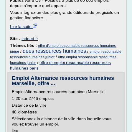
Publiez votre CV - Postulez à plus de 60 000 emplois
depuis n'importe quel appareil
Vous intégrez un des plus grands éditeurs de progiciels en
gestion financière...
Lire la suite
Site :
indeed.fr
Thèmes liés :
offre d'emploi responsable ressources humaines
dees ressources humaines
/
/
junior
emploi responsable
/
ressources humaines junior
offre emploi responsable ressources
/
offre d'emploi responsable ressources
humaines junior
humaines paris
Emploi Alternance ressources humaines
Marseille, offre ...
Emploi Alternance ressources humaines Marseille
1-20 sur 2746 emplois
Distance de la ville
40 kilomètres
Sélectionnez la distance de la ville dans laquelle vous
voulez trouver un emploi.
lieu