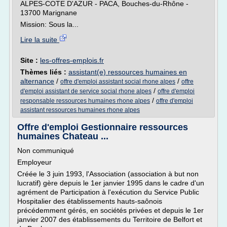
ALPES-COTE D'AZUR - PACA, Bouches-du-Rhône -
13700 Marignane
Mission: Sous la...
Lire la suite
Site :
les-offres-emplois.fr
Thèmes liés :
assistant(e) ressources humaines en
alternance
/
/
offre d'emploi assistant social rhone alpes
offre
/
d'emploi assistant de service social rhone alpes
offre d'emploi
/
responsable ressources humaines rhone alpes
offre d'emploi
assistant ressources humaines rhone alpes
Offre d'emploi Gestionnaire ressources
humaines Chateau ...
Non communiqué
Employeur
Créée le 3 juin 1993, l'Association (association à but non
lucratif) gère depuis le 1er janvier 1995 dans le cadre d'un
agrément de Participation à l'exécution du Service Public
Hospitalier des établissements hauts-saônois
précédemment gérés, en sociétés privées et depuis le 1er
janvier 2007 des établissements du Territoire de Belfort et