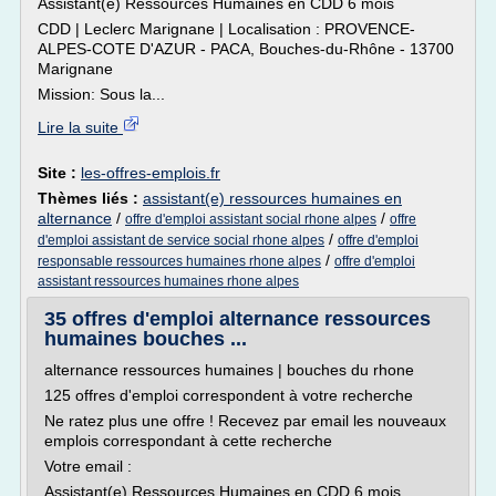
Assistant(e) Ressources Humaines en CDD 6 mois
CDD | Leclerc Marignane | Localisation : PROVENCE-
ALPES-COTE D'AZUR - PACA, Bouches-du-Rhône - 13700
Marignane
Mission: Sous la...
Lire la suite
Site :
les-offres-emplois.fr
Thèmes liés :
assistant(e) ressources humaines en
alternance
/
/
offre d'emploi assistant social rhone alpes
offre
/
d'emploi assistant de service social rhone alpes
offre d'emploi
/
responsable ressources humaines rhone alpes
offre d'emploi
assistant ressources humaines rhone alpes
35 offres d'emploi alternance ressources
humaines bouches ...
alternance ressources humaines | bouches du rhone
125 offres d'emploi correspondent à votre recherche
Ne ratez plus une offre ! Recevez par email les nouveaux
emplois correspondant à cette recherche
Votre email :
Assistant(e) Ressources Humaines en CDD 6 mois