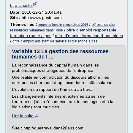
Lire la suite
Date:
2016-12-24 20:41:41
Site :
http://www.geste.com
Thèmes liés :
/
offres d'emploi
forum de l'emploi rhone alpes 2015
/
offre d'emploi responsable
ressources humaines dans l'oise
formation rhone alpes
/
offre d'emploi formation rhone alpes
/
offre d'emploi assistant de service social rhone alpes
Variable 13 La gestion des ressources
humaines de l ...
La reconnaissance du capital humain dans les
problématiques stratégiques de l'entreprise
Une réalité en contradiction du discours affiché : les
entreprises cherchent à optimiser leurs coûts salariaux
L'évolution du rapport de l'individu au travail
Les changements internes et externes au sein de
l'entreprise (liés à l'économie, aux technologies et à la
législation) sont multiples,...
Lire la suite
Site :
http://queltravaildans20ans.com