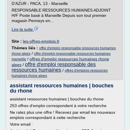
D'AZUR - PACA, 13 - Marseille
RESPONSABLE RESSOURCES HUMAINES ADJOINT
H/F Poste basé à Marseille Depuis son tout premier
magasin Penneys en...
Lire la suite
Site :
les-offres-emplois.fr
Thèmes liés :
offre d'emploi responsable ressources humaines
/
rhone alpes
offre d'emploi responsable ressources humaines
/
offres d'emploi ressources humaines rhone
marseille
offre d'emploi responsable des
alpes
/
ressources humaines
/
offres d'emplois ressources
humaines rhone alpes
assistant ressources humaines | bouches
du rhone
assistant ressources humaines | bouches du rhone
253 offres d'emploi correspondent à votre recherche
Ne ratez plus une offre ! Recevez par email les nouveaux
emplois correspondant à cette recherche
Votre email :