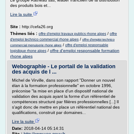
Le groupe Ratheau sas, leader francilien de la distribution
des produits bois et...
Lire la suite
Site :
http://cefa26.org
Thèmes liés :
/
offre d'emploi travaux publics rhone alpes
offre
/
d'emploi technico commercial rhone alpes
offre d'emploi technico
/
offre d'emploi responsable
commercial menuiserie rhone alpes
/
offre d'emploi responsable formation
logistique rhone alpes
rhone alpes
Webographie - Le portail de la validation
des acquis de l ...
Michel de Virville, dans son rapport "Donner un nouvel
élan à la formation professionnelle" en octobre 1996,
préconise "la mise en place d'un dispositif national de
validation des acquis ayant la forme d'un référentiel de
compétences structuré par filières professionnelles [...] Il
s'agit donc de mettre en place un référentiel national des
qualifications, construit par domaines...
Lire la suite
Date:
2018-04-14 05:14:31
Site :
http://www.vae.gouv.fr