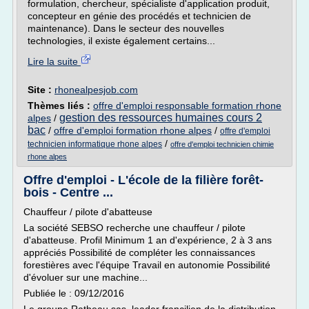
formulation, chercheur, spécialiste d'application produit,
concepteur en génie des procédés et technicien de
maintenance). Dans le secteur des nouvelles
technologies, il existe également certains...
Lire la suite
Site :
rhonealpesjob.com
Thèmes liés :
offre d'emploi responsable formation rhone
gestion des ressources humaines cours 2
alpes
/
bac
/
offre d'emploi formation rhone alpes
/
offre d'emploi
/
technicien informatique rhone alpes
offre d'emploi technicien chimie
rhone alpes
Offre d'emploi - L'école de la filière forêt-
bois - Centre ...
Chauffeur / pilote d'abatteuse
La société SEBSO recherche une chauffeur / pilote
d'abatteuse. Profil Minimum 1 an d'expérience, 2 à 3 ans
appréciés Possibilité de compléter les connaissances
forestières avec l'équipe Travail en autonomie Possibilité
d'évoluer sur une machine...
Publiée le : 09/12/2016