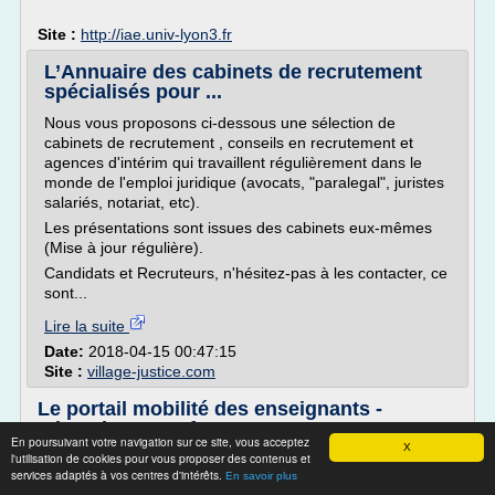
Site :
http://iae.univ-lyon3.fr
L’Annuaire des cabinets de recrutement
spécialisés pour ...
Nous vous proposons ci-dessous une sélection de
cabinets de recrutement , conseils en recrutement et
agences d'intérim qui travaillent régulièrement dans le
monde de l'emploi juridique (avocats, "paralegal", juristes
salariés, notariat, etc).
Les présentations sont issues des cabinets eux-mêmes
(Mise à jour régulière).
Candidats et Recruteurs, n'hésitez-pas à les contacter, ce
sont...
Lire la suite
Date:
2018-04-15 00:47:15
Site :
village-justice.com
Le portail mobilité des enseignants -
education.gouv.fr
En poursuivant votre navigation sur ce site, vous acceptez
X
l'utilisation de cookies pour vous proposer des contenus et
Ils ont évolué hors de l'Éducation nationale
services adaptés à vos centres d'intérêts.
En savoir plus
Marie-Claude, 45 ans