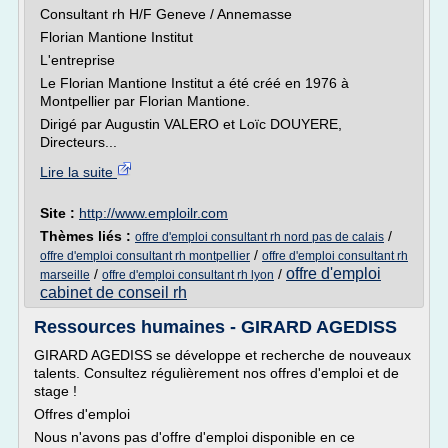
Consultant rh H/F Geneve / Annemasse
Florian Mantione Institut
L'entreprise
Le Florian Mantione Institut a été créé en 1976 à
Montpellier par Florian Mantione.
Dirigé par Augustin VALERO et Loïc DOUYERE,
Directeurs...
Lire la suite
Site :
http://www.emploilr.com
Thèmes liés :
/
offre d'emploi consultant rh nord pas de calais
/
offre d'emploi consultant rh montpellier
offre d'emploi consultant rh
offre d'emploi
/
/
marseille
offre d'emploi consultant rh lyon
cabinet de conseil rh
Ressources humaines - GIRARD AGEDISS
GIRARD AGEDISS se développe et recherche de nouveaux
talents. Consultez régulièrement nos offres d'emploi et de
stage !
Offres d'emploi
Nous n'avons pas d'offre d'emploi disponible en ce