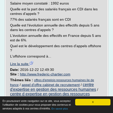
Salaire moyen constaté : 1992 euros
Quelle est la part des salariés français en CDI dans les
centres d'appels ?
77% des salariés français sont en CDI
Quelle est l'évolution annuelle des effectifs depuis 5 ans
dans les centres d'appels ?
L'évolution annuelle des effectifs en France depuis 5 ans
est de 6%.
Quel est le développement des centres d'appels offshore
?
L'offshore correspond à...
Lire la suite
Date:
2016-12-22 12:49:30
Site :
http://www.frederic-chartier.com
Thèmes liés :
offres d'emplois ressources humaines ile de
centre
/
appel d'offre cabinet de recrutement
/
france
d'expertise en gestion des ressources humaines
/
centre d expertise en gestion des ressources
humaines
/
test personnalite cabinet recrutement gratuit
En poursuivant votre navigation sur ce site, vous acceptez
X
l'utilisation de cookies pour vous proposer des contenus et
Offre d'emploi Consultant en recrutement
services adaptés à vos centres d'intérêts.
En savoir plus
F/H (33) statut ...