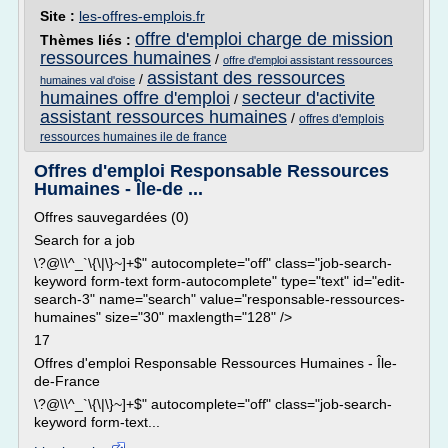
Site :
les-offres-emplois.fr
offre d'emploi charge de mission
Thèmes liés :
ressources humaines
/
offre d'emploi assistant ressources
assistant des ressources
/
humaines val d'oise
humaines offre d'emploi
secteur d'activite
/
assistant ressources humaines
/
offres d'emplois
ressources humaines ile de france
Offres d'emploi Responsable Ressources
Humaines - Île-de ...
Offres sauvegardées (0)
Search for a job
\?@\\^_`\{\|\}~]+$" autocomplete="off" class="job-search-
keyword form-text form-autocomplete" type="text" id="edit-
search-3" name="search" value="responsable-ressources-
humaines" size="30" maxlength="128" />
17
Offres d'emploi Responsable Ressources Humaines - Île-
de-France
\?@\\^_`\{\|\}~]+$" autocomplete="off" class="job-search-
keyword form-text...