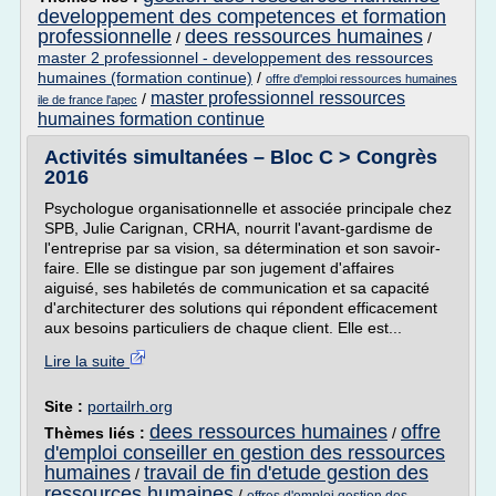
developpement des competences et formation
professionnelle
dees ressources humaines
/
/
master 2 professionnel - developpement des ressources
humaines (formation continue)
/
offre d'emploi ressources humaines
master professionnel ressources
/
ile de france l'apec
humaines formation continue
Activités simultanées – Bloc C > Congrès
2016
Psychologue organisationnelle et associée principale chez
SPB, Julie Carignan, CRHA, nourrit l'avant-gardisme de
l'entreprise par sa vision, sa détermination et son savoir-
faire. Elle se distingue par son jugement d'affaires
aiguisé, ses habiletés de communication et sa capacité
d'architecturer des solutions qui répondent efficacement
aux besoins particuliers de chaque client. Elle est...
Lire la suite
Site :
portailrh.org
dees ressources humaines
offre
Thèmes liés :
/
d'emploi conseiller en gestion des ressources
humaines
travail de fin d'etude gestion des
/
ressources humaines
/