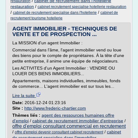
/
cabinet de recrutement dans l'hotellerie
restauration
restauration
/
cabinet recrutement specialise hotellerie restauration
/
/
cabinet de recrutement specialise dans l'hotellerie
cabinet de
recrutement tourisme hotellerie
AGENT IMMOBILIER - TECHNIQUES DE
VENTE ET DE PROSPECTION ...
La MISSION d'un agent Immobilier :
Commercial dans l'âme, l'agent immobilier vend ou loue
des biens pour le compte de propriétaires. À la tête d'une
petite entreprise, il anime une équipe de négociateurs.
Les ACTIVITES d'un Agent Immobilier : VENDRE OU
LOUER DES BIENS IMMOBILIERS...
Appartements, maisons individuelles, immeubles, fonds
de commerce... L'agent immobilier est sur tous les...
Lire la suite
Date:
2016-12-24 01:23:16
Site :
http://www.frederic-chartier.com
Thèmes liés :
agent des ressources humaines offre
d'emploi
/
cabinet de recrutement immobilier d'entreprise
/
offre d'emploi consultant commercial en recrutement
/
/
cabinet
offre d'emploi devenir consultant cabinet recrutement
de recrutement specialise dans l'immobilier