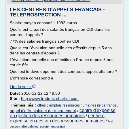
LES CENTRES D’APPELS FRANCAIS -
TELEPROSPECTION ...
Salaire moyen constaté : 1992 euros
Quelle est la part des salariés français en CDI dans les
centres d'appels ?
77% des salariés français sont en CDI
Quelle est l'évolution annuelle des effectifs depuis 5 ans
dans les centres d'appels ?
L'évolution annuelle des effectifs en France depuis 5 ans
est de 6%.
Quel est le développement des centres d'appels offshore ?
L'offshore correspond à...
Lire la suite
Date:
2016-12-22 12:49:30
Site :
http://www.frederic-chartier.com
Thèmes liés :
/
offres d'emplois ressources humaines ile de france
centre d'expertise
appel d'offre cabinet de recrutement
/
en gestion des ressources humaines
centre d
/
expertise en gestion des ressources humaines
/
test
personnalite cabinet recrutement gratuit