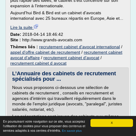
plus rapide des idées, le cabinet s'est concentré sur son
expansion à l'internationale.
Aujourd'hui Bird & Bird est un cabinet d'avocats
international avec 25 bureaux répartis en Europe, Asie et...
Lire la suite
Date:
2018-04-14 18:46:42
Site :
http://www.grands-avocats.com
Thèmes liés :
recrutement cabinet d'avocat international
/
appel d'offre cabinet de recrutement
/
recrutement cabinet
avocat d'affaire
/
recrutement cabinet d'avocat
/
recrutement cabinet d avocat
L’Annuaire des cabinets de recrutement
spécialisés pour ...
Nous vous proposons ci-dessous une sélection de
cabinets de recrutement , conseils en recrutement et
agences d'intérim qui travaillent régulièrement dans le
monde de l'emploi juridique (avocats, "paralegal", juristes
salariés, notariat, etc).
Les présentations sont issues des cabinets eux-mêmes
En poursuivant votre navigation sur ce site, vous acceptez
(Mise à jour régulière).
X
l'utilisation de cookies pour vous proposer des contenus et
Candidats et Recruteurs, n'hésitez-pas à les contacter, ce
services adaptés à vos centres d'intérêts.
En savoir plus
sont...