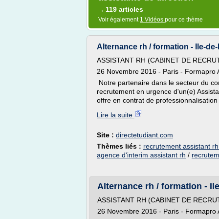
119 articles
→
Voir également
1 Vidéos
pour ce thème
Alternance rh / formation - Ile-de
ASSISTANT RH (CABINET DE RECRUT
26 Novembre 2016 - Paris - Formapro 
Notre partenaire dans le secteur du con
recrutement en urgence d'un(e) Assistan
offre en contrat de professionnalisation
Lire la suite
Site :
directetudiant.com
Thèmes liés :
recrutement assistant rh
agence d'interim assistant rh
/
recrutem
Alternance rh / formation - Il
ASSISTANT RH (CABINET DE RECRUT
26 Novembre 2016 - Paris - Formapro 