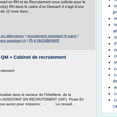
nseil en RH et du Recrutement nous sollicite pour le
o
nt(e) RH dans le cadre d'un Deesarh.Il s'agit d'une
n de 12 mois dans...
pr
r
r
al
h en alternance
/
recrutement assistant rh paris
/
o
rh e recrutement
ent assistant rh
/
r
o
c
M « Cabinet de recrutement
e
c
crutement
c
de
e
c
alisé dans le secteur de l'hôtellerie, de la
che un ASSISTANT EN RECRUTEMENT (H/F). Poste En
c
, vous aurez pour missions : - Le recueil...
ca