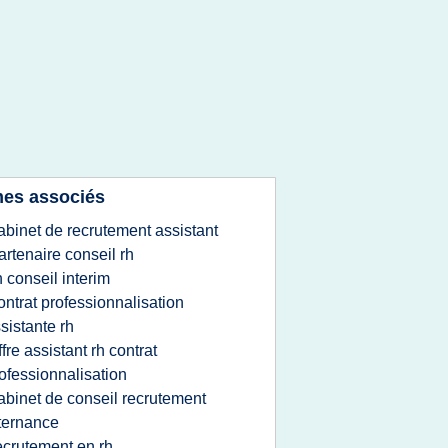
es associés
abinet de recrutement assistant
artenaire conseil rh
h conseil interim
ontrat professionnalisation
sistante rh
ffre assistant rh contrat
ofessionnalisation
abinet de conseil recrutement
ternance
ecrutement en rh