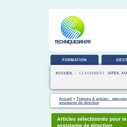
TECHNIQUESRH.FR
FORMATION
GEST
ACCUEIL
| CLASSEMENT :
SITES
,
AU
Accueil
>
Thèmes & articles : alternan
assistante de direction
Articles sélectionnés pour l
assistante de direction