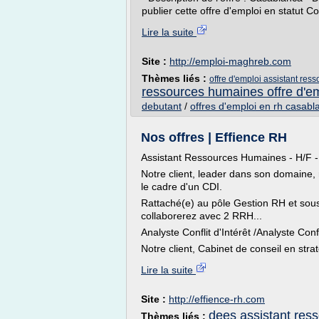
publier cette offre d'emploi en statut 
Lire la suite
Site :
http://emploi-maghreb.com
Thèmes liés :
offre d'emploi assistant re
ressources humaines offre d'e
debutant
/
offres d'emploi en rh casabl
Nos offres | Effience RH
Assistant Ressources Humaines - H/F -
Notre client, leader dans son domaine,
le cadre d'un CDI.
Rattaché(e) au pôle Gestion RH et sous
collaborerez avec 2 RRH...
Analyste Conflit d'Intérêt /Analyste Con
Notre client, Cabinet de conseil en straté
Lire la suite
Site :
http://effience-rh.com
dees assistant res
Thèmes liés :