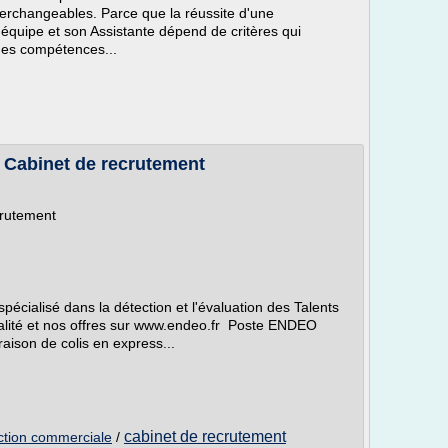
nterchangeables. Parce que la réussite d'une
 équipe et son Assistante dépend de critères qui
des compétences...
« Cabinet de recrutement
crutement
écialisé dans la détection et l'évaluation des Talents
alité et nos offres sur www.endeo.fr Poste ENDEO
raison de colis en express...
cabinet de recrutement
ction commerciale
/