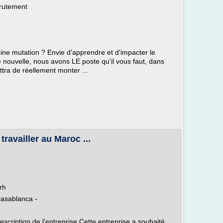
crutement
eine mutation ? Envie d'apprendre et d'impacter le
e nouvelle, nous avons LE poste qu'il vous faut, dans
tra de réellement monter ...
travailler au Maroc ...
rh
Casablanca -
Description de l'entreprise Cette entreprise a souhaité