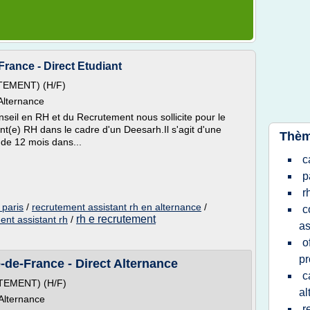
-France - Direct Etudiant
EMENT) (H/F)
Alternance
seil en RH et du Recrutement nous sollicite pour le
t(e) RH dans le cadre d'un Deesarh.Il s'agit d'une
Thèm
 de 12 mois dans...
c
p
r
 paris
/
recrutement assistant rh en alternance
/
c
rh e recrutement
ent assistant rh
/
as
o
pr
e-de-France - Direct Alternance
c
EMENT) (H/F)
al
Alternance
r