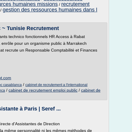
ources humaines missions
recrutement
/
gestion des ressources humaines dans l
/
 ~ Tunisie Recrutement
nts technico fonctionnels HR Access à Rabat
 enrôle pour un organisme public à Marrakech
abat recrute un Responsable Comptabilité et Finances
ot.com
/
oc casablanca
cabinet de recrutement a l'international
/
cabinet de recrutement emploi public
/
cabinet de
nca
tante à Paris | Seref ...
recte d'Assistantes de Direction
as la même personnalité ni les mêmes méthodes de