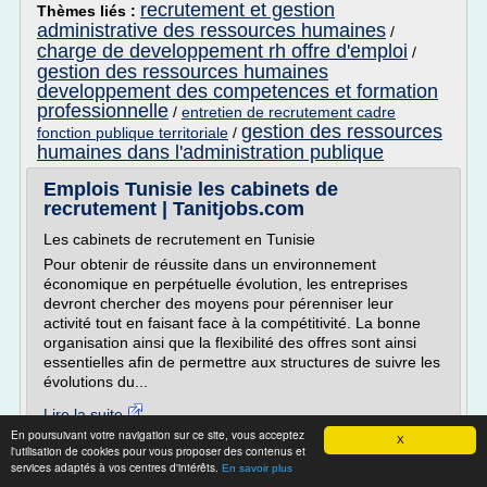
recrutement et gestion
Thèmes liés :
administrative des ressources humaines
/
charge de developpement rh offre d'emploi
/
gestion des ressources humaines
developpement des competences et formation
professionnelle
/
entretien de recrutement cadre
gestion des ressources
fonction publique territoriale
/
humaines dans l'administration publique
Emplois Tunisie les cabinets de
recrutement | Tanitjobs.com
Les cabinets de recrutement en Tunisie
Pour obtenir de réussite dans un environnement
économique en perpétuelle évolution, les entreprises
devront chercher des moyens pour pérenniser leur
activité tout en faisant face à la compétitivité. La bonne
organisation ainsi que la flexibilité des offres sont ainsi
essentielles afin de permettre aux structures de suivre les
évolutions du...
Lire la suite
En poursuivant votre navigation sur ce site, vous acceptez
X
l'utilisation de cookies pour vous proposer des contenus et
Site :
https://www.tanitjobs.com
services adaptés à vos centres d'intérêts.
En savoir plus