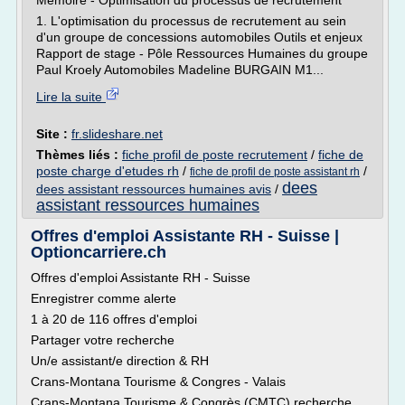
Mémoire - Optimisation du processus de recrutement
1. L'optimisation du processus de recrutement au sein
d'un groupe de concessions automobiles Outils et enjeux
Rapport de stage - Pôle Ressources Humaines du groupe
Paul Kroely Automobiles Madeline BURGAIN M1...
Lire la suite
Site :
fr.slideshare.net
Thèmes liés :
fiche profil de poste recrutement
/
fiche de
poste charge d'etudes rh
/
/
fiche de profil de poste assistant rh
dees
dees assistant ressources humaines avis
/
assistant ressources humaines
Offres d'emploi Assistante RH - Suisse |
Optioncarriere.ch
Offres d'emploi Assistante RH - Suisse
Enregistrer comme alerte
1 à 20 de 116 offres d'emploi
Partager votre recherche
Un/e assistant/e direction & RH
Crans-Montana Tourisme & Congres - Valais
Crans-Montana Tourisme & Congrès (CMTC) recherche