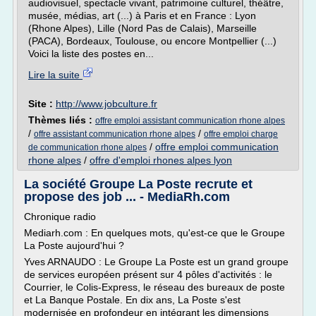
audiovisuel, spectacle vivant, patrimoine culturel, théâtre,
musée, médias, art (...) à Paris et en France : Lyon
(Rhone Alpes), Lille (Nord Pas de Calais), Marseille
(PACA), Bordeaux, Toulouse, ou encore Montpellier (...)
Voici la liste des postes en...
Lire la suite
Site :
http://www.jobculture.fr
Thèmes liés :
offre emploi assistant communication rhone alpes
/
/
offre assistant communication rhone alpes
offre emploi charge
/
offre emploi communication
de communication rhone alpes
rhone alpes
/
offre d'emploi rhones alpes lyon
La société Groupe La Poste recrute et
propose des job ... - MediaRh.com
Chronique radio
Mediarh.com : En quelques mots, qu'est-ce que le Groupe
La Poste aujourd'hui ?
Yves ARNAUDO : Le Groupe La Poste est un grand groupe
de services européen présent sur 4 pôles d'activités : le
Courrier, le Colis-Express, le réseau des bureaux de poste
et La Banque Postale. En dix ans, La Poste s'est
modernisée en profondeur en intégrant les dimensions