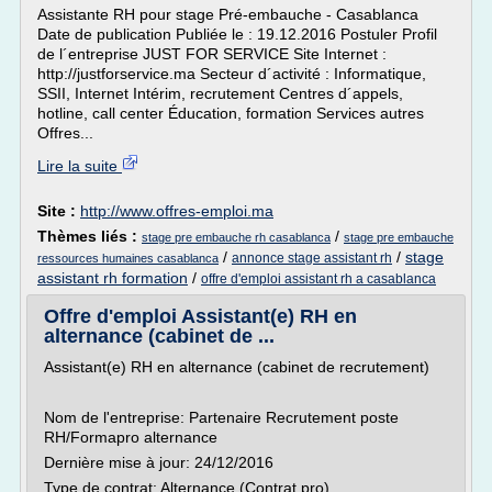
Assistante RH pour stage Pré-embauche - Casablanca
Date de publication Publiée le : 19.12.2016 Postuler Profil
de l´entreprise JUST FOR SERVICE Site Internet :
http://justforservice.ma Secteur d´activité : Informatique,
SSII, Internet Intérim, recrutement Centres d´appels,
hotline, call center Éducation, formation Services autres
Offres...
Lire la suite
Site :
http://www.offres-emploi.ma
Thèmes liés :
/
stage pre embauche rh casablanca
stage pre embauche
/
/
stage
annonce stage assistant rh
ressources humaines casablanca
assistant rh formation
/
offre d'emploi assistant rh a casablanca
Offre d'emploi Assistant(e) RH en
alternance (cabinet de ...
Assistant(e) RH en alternance (cabinet de recrutement)
Nom de l'entreprise: Partenaire Recrutement poste
RH/Formapro alternance
Dernière mise à jour: 24/12/2016
Type de contrat: Alternance (Contrat pro)