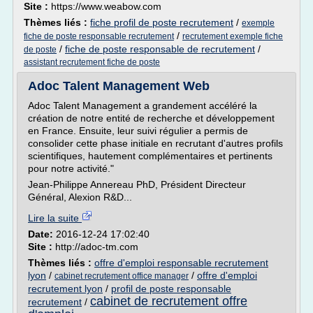
Site :
https://www.weabow.com
Thèmes liés :
fiche profil de poste recrutement
/
exemple
/
fiche de poste responsable recrutement
recrutement exemple fiche
/
fiche de poste responsable de recrutement
/
de poste
assistant recrutement fiche de poste
Adoc Talent Management Web
Adoc Talent Management a grandement accéléré la
création de notre entité de recherche et développement
en France. Ensuite, leur suivi régulier a permis de
consolider cette phase initiale en recrutant d'autres profils
scientifiques, hautement complémentaires et pertinents
pour notre activité."
Jean-Philippe Annereau PhD, Président Directeur
Général, Alexion R&D...
Lire la suite
Date:
2016-12-24 17:02:40
Site :
http://adoc-tm.com
Thèmes liés :
offre d'emploi responsable recrutement
lyon
/
/
offre d'emploi
cabinet recrutement office manager
recrutement lyon
/
profil de poste responsable
cabinet de recrutement offre
recrutement
/