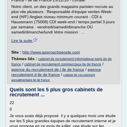
France - Ile de France 23/12/16 - Coralie
Notre client, un des grands magasins parisien recrute au
plus vite plusieurs : Responsable d'équipe ventes Week-
end (H/F) Anglais niveau minimum courant - CDI à
Haussmann (75008) CDI week-end / temps partiel 3 jours
par semaine : vendredi/samedi/dimanche OU
samedi/dimanche/lundi Votre mission : ...
Lire la suite
Site :
http://www.approachpeople.com
Thèmes liés :
cabinet de recrutement informatique paris ile de
/
/
france
cabinet de recrutement commerciaux ile de france
agence du recrutement de l ile de france
/
agence
recrutement d ile de france
/
cabinet de recrutement
agroalimentaire ile de france
Quels sont les 5 plus gros cabinets de
recrutement ...
22
0
Je vous avais déjà proposé il y a quelques mois une étude
sur les 5 plus grandes équipes de recrutement interne et je
vous propose en ce mois de juillet, une étude sur les