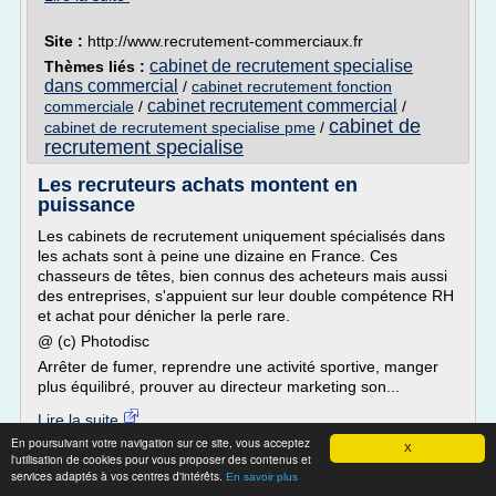
Site :
http://www.recrutement-commerciaux.fr
cabinet de recrutement specialise
Thèmes liés :
dans commercial
/
cabinet recrutement fonction
cabinet recrutement commercial
commerciale
/
/
cabinet de
cabinet de recrutement specialise pme
/
recrutement specialise
Les recruteurs achats montent en
puissance
Les cabinets de recrutement uniquement spécialisés dans
les achats sont à peine une dizaine en France. Ces
chasseurs de têtes, bien connus des acheteurs mais aussi
des entreprises, s'appuient sur leur double compétence RH
et achat pour dénicher la perle rare.
@ (c) Photodisc
Arrêter de fumer, reprendre une activité sportive, manger
plus équilibré, prouver au directeur marketing son...
Lire la suite
En poursuivant votre navigation sur ce site, vous acceptez
X
l'utilisation de cookies pour vous proposer des contenus et
Site :
http://www.decision-achats.fr
services adaptés à vos centres d'intérêts.
En savoir plus
cabinet de recrutement specialise dans
Thèmes liés :