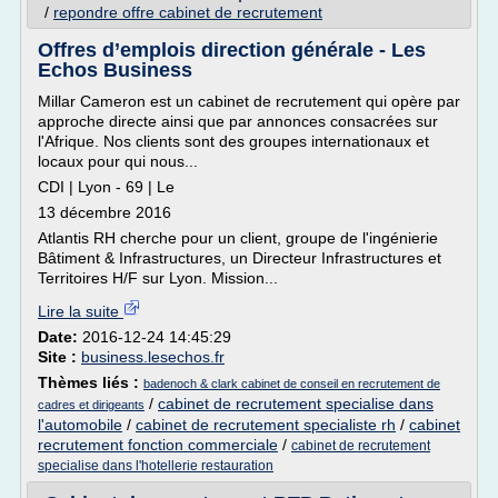
/
repondre offre cabinet de recrutement
Offres d’emplois direction générale - Les
Echos Business
Millar Cameron est un cabinet de recrutement qui opère par
approche directe ainsi que par annonces consacrées sur
l'Afrique. Nos clients sont des groupes internationaux et
locaux pour qui nous...
CDI | Lyon - 69 | Le
13 décembre 2016
Atlantis RH cherche pour un client, groupe de l'ingénierie
Bâtiment & Infrastructures, un Directeur Infrastructures et
Territoires H/F sur Lyon. Mission...
Lire la suite
Date:
2016-12-24 14:45:29
Site :
business.lesechos.fr
Thèmes liés :
badenoch & clark cabinet de conseil en recrutement de
/
cabinet de recrutement specialise dans
cadres et dirigeants
l'automobile
/
cabinet de recrutement specialiste rh
/
cabinet
recrutement fonction commerciale
/
cabinet de recrutement
specialise dans l'hotellerie restauration