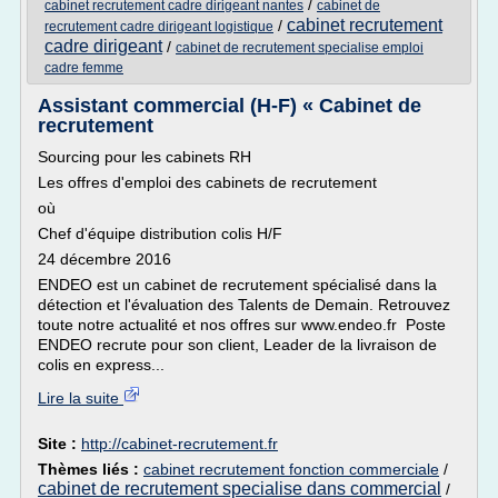
/
cabinet recrutement cadre dirigeant nantes
cabinet de
cabinet recrutement
/
recrutement cadre dirigeant logistique
cadre dirigeant
/
cabinet de recrutement specialise emploi
cadre femme
Assistant commercial (H-F) « Cabinet de
recrutement
Sourcing pour les cabinets RH
Les offres d'emploi des cabinets de recrutement
où
Chef d'équipe distribution colis H/F
24 décembre 2016
ENDEO est un cabinet de recrutement spécialisé dans la
détection et l'évaluation des Talents de Demain. Retrouvez
toute notre actualité et nos offres sur www.endeo.fr Poste
ENDEO recrute pour son client, Leader de la livraison de
colis en express...
Lire la suite
Site :
http://cabinet-recrutement.fr
Thèmes liés :
cabinet recrutement fonction commerciale
/
cabinet de recrutement specialise dans commercial
/