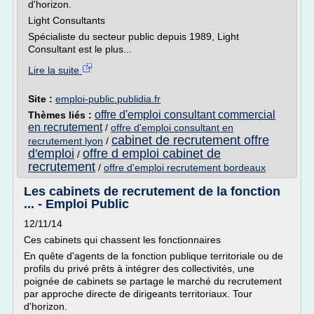
d'horizon.
Light Consultants
Spécialiste du secteur public depuis 1989, Light
Consultant est le plus...
Lire la suite
Site :
emploi-public.publidia.fr
offre d'emploi consultant commercial
Thèmes liés :
en recrutement
/
offre d'emploi consultant en
cabinet de recrutement offre
recrutement lyon
/
d'emploi
offre d emploi cabinet de
/
recrutement
/
offre d'emploi recrutement bordeaux
Les cabinets de recrutement de la fonction
... - Emploi Public
12/11/14
Ces cabinets qui chassent les fonctionnaires
En quête d'agents de la fonction publique territoriale ou de
profils du privé prêts à intégrer des collectivités, une
poignée de cabinets se partage le marché du recrutement
par approche directe de dirigeants territoriaux. Tour
d'horizon.