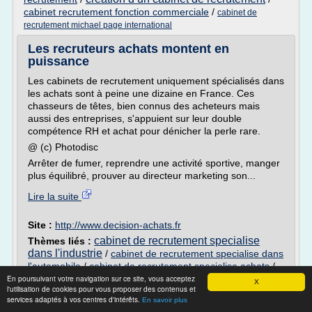
cabinet recrutement fonction commerciale
/
cabinet de
recrutement michael page international
Les recruteurs achats montent en
puissance
Les cabinets de recrutement uniquement spécialisés dans
les achats sont à peine une dizaine en France. Ces
chasseurs de têtes, bien connus des acheteurs mais
aussi des entreprises, s'appuient sur leur double
compétence RH et achat pour dénicher la perle rare.
@ (c) Photodisc
Arrêter de fumer, reprendre une activité sportive, manger
plus équilibré, prouver au directeur marketing son...
Lire la suite
Site :
http://www.decision-achats.fr
cabinet de recrutement specialise
Thèmes liés :
dans l'industrie
/
cabinet de recrutement specialise dans
l'automobile
/
cabinet de recrutement specialise achats
/
En poursuivant votre navigation sur ce site, vous acceptez
cabinet de recrutement specialise dans l'environnement
/
X
l'utilisation de cookies pour vous proposer des contenus et
cabinet de recrutement generaliste ou specialise
services adaptés à vos centres d'intérêts.
En savoir plus