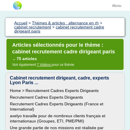
Menu
Accueil
>
Thèmes & articles : alternance en rh
>
cabinet recrutement
>
cabinet recrutement cadre
dirigeant paris
Articles sélectionnés pour le thème :
cabinet recrutement cadre dirigeant paris
75 articles
→
Voir également
7 Vidéos
pour ce thème
Cabinet recrutement dirigeant, cadre, experts
Lyon Paris ...
Home > Recrutement Cadres Experts Dirigeants
Recrutement Cadres Experts Dirigeants
Recrutement Cadres Experts Dirigeants (France et
International)
axelyo travaille pour de nombreux clients français et
internationaux (Groupes, ETI, PME/PMI)
Une grande partie de nos missions est réalisée par