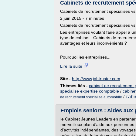
Cabinets de recrutement spéc
Cabinets de recrutement spécialisés vs.
2 juin 2015 - 7 minutes
Cabinets de recrutement spécialisés vs.
Les entreprises voulant faire appel à u
type de cabinet : Cabinets de recruteme
avantages et leurs inconvénients ?
Pourquoi les entreprises...
Lire la suite
Site :
http://www.jobtruster.com
Thèmes liés :
cabinet de recrutement g
specialise expertise comptable
/
cabine
cabi
/
de recrutement specialise automobile
Emplois seniors : Aides aux pa
le Cabinet Jeunes Leaders en partenari
merveilleux plan d'aide aux personnes r
d'activités indépendantes, des voyages 
préparation du futur de vos enfants et