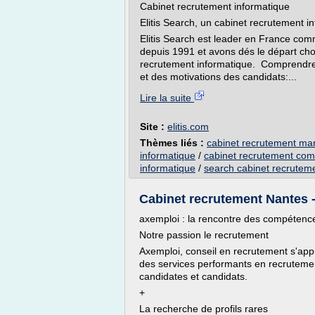
Cabinet recrutement informatique
Elitis Search, un cabinet recrutement i
Elitis Search est leader en France co
depuis 1991 et avons dés le départ ch
recrutement informatique. Comprendre 
et des motivations des candidats:...
Lire la suite
Site :
elitis.com
Thèmes liés :
cabinet recrutement ma
informatique
/
cabinet recrutement com
informatique
/
search cabinet recrutem
Cabinet recrutement Nantes 
axemploi : la rencontre des compétenc
Notre passion le recrutement
Axemploi, conseil en recrutement s'app
des services performants en recruteme
candidates et candidats.
+
La recherche de profils rares