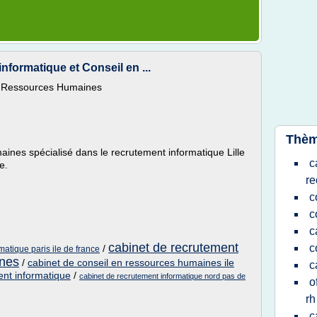
formatique et Conseil en ...
en Ressources Humaines
Thèm
nes spécialisé dans le recrutement informatique Lille
c
e.
re
c
c
c
cabinet de recrutement
c
/
matique paris ile de france
ines
/
cabinet de conseil en ressources humaines ile
c
ent informatique
/
cabinet de recrutement informatique nord pas de
o
rh
c