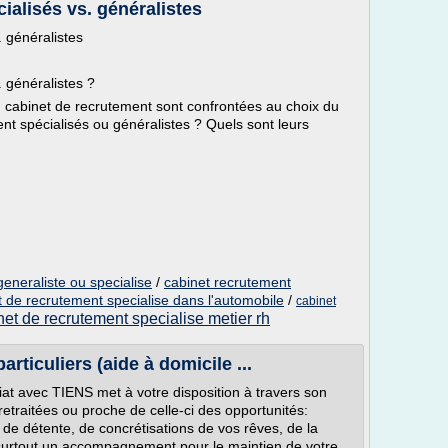
ialisés vs. généralistes
 généralistes
 généralistes ?
n cabinet de recrutement sont confrontées au choix du
nt spécialisés ou généralistes ? Quels sont leurs
eneraliste ou specialise
/
cabinet recrutement
t de recrutement specialise dans l'automobile
/
cabinet
net de recrutement specialise metier rh
rticuliers (aide à domicile ...
at avec TIENS met à votre disposition à travers son
etraitées ou proche de celle-ci des opportunités:
de détente, de concrétisations de vos rêves, de la
 surtout un accompagnement pour le maintien de votre