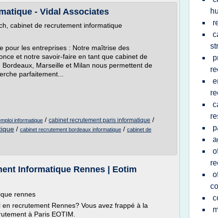
matique - Vidal Associates
h
r
, cabinet de recrutement informatique
c
st
 pour les entreprises : Notre maîtrise des
ce et notre savoir-faire en tant que cabinet de
p
, Bordeaux, Marseille et Milan nous permettent de
re
erche parfaitement...
e
re
c
re
/
/
cabinet recrutement paris informatique
mploi informatique
p
tique
/
/
cabinet recrutement bordeaux informatique
cabinet de
a
o
re
ent Informatique Rennes | Eotim
o
co
tique rennes
c
il en recrutement Rennes? Vous avez frappé à la
m
crutement à Paris EOTIM.