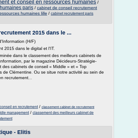
ment et conseil en ressources humaines
/
 humaines paris
/
cabinet de conseil recrutement
essources humaines lille
/
cabinet recrutement paris
ecrutement 2015 dans le ...
'Information (H/F)
2015 dans le digital et l'IT.
minée dans le classement des meilleurs cabinets de
information, par le magazine Décideurs-Stratégie-
 des cabinets de conseil « Middle » et « Top
s de Clémentine. Ou se situe notre activité au sein de
en recrutement...
/
conseil en recrutement
classement cabinet de recrutement
/
middle management
classement des meilleurs cabinet de
utement
que - Elitis