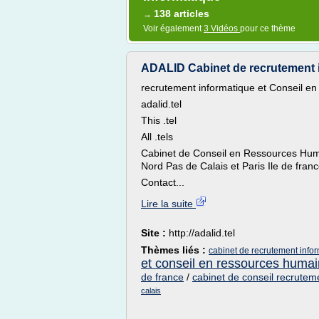
138 articles
→
Voir également
3 Vidéos
pour ce thème
ADALID Cabinet de recrutement in
recrutement informatique et Conseil 
adalid.tel
This .tel
All .tels
Cabinet de Conseil en Ressources Humai
Nord Pas de Calais et Paris Ile de franc
Contact...
Lire la suite
Site :
http://adalid.tel
Thèmes liés :
cabinet de recrutement infor
et conseil en ressources huma
de france
/
cabinet de conseil recrutem
calais