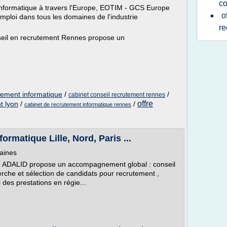
co
informatique à travers l'Europe, EOTIM - GCS Europe
o
mploi dans tous les domaines de l'industrie
re
seil en recrutement Rennes propose un
utement informatique
/
/
cabinet conseil recrutement rennes
offre
t lyon
/
/
cabinet de recrutement informatique rennes
ormatique Lille, Nord, Paris ...
aines
e, ADALID propose un accompagnement global : conseil
erche et sélection de candidats pour recrutement ,
 des prestations en régie...