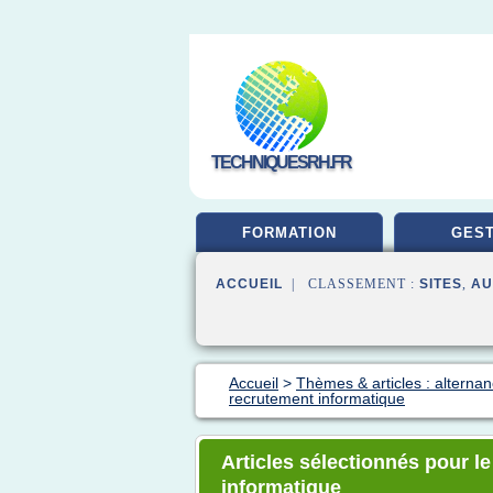
TECHNIQUESRH.FR
FORMATION
GEST
ACCUEIL
| CLASSEMENT :
SITES
,
AU
Accueil
>
Thèmes & articles : alternan
recrutement informatique
Articles sélectionnés pour l
informatique