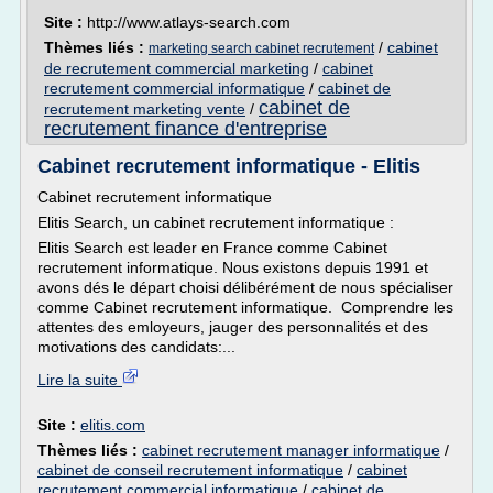
Site :
http://www.atlays-search.com
Thèmes liés :
/
cabinet
marketing search cabinet recrutement
de recrutement commercial marketing
/
cabinet
recrutement commercial informatique
/
cabinet de
cabinet de
recrutement marketing vente
/
recrutement finance d'entreprise
Cabinet recrutement informatique - Elitis
Cabinet recrutement informatique
Elitis Search, un cabinet recrutement informatique :
Elitis Search est leader en France comme Cabinet
recrutement informatique. Nous existons depuis 1991 et
avons dés le départ choisi délibérément de nous spécialiser
comme Cabinet recrutement informatique. Comprendre les
attentes des emloyeurs, jauger des personnalités et des
motivations des candidats:...
Lire la suite
Site :
elitis.com
Thèmes liés :
cabinet recrutement manager informatique
/
cabinet de conseil recrutement informatique
/
cabinet
recrutement commercial informatique
/
cabinet de