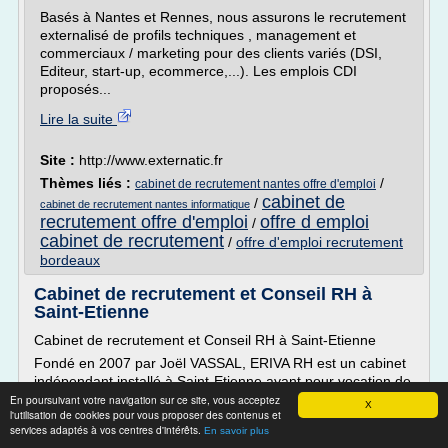
Basés à Nantes et Rennes, nous assurons le recrutement
externalisé de profils techniques , management et
commerciaux / marketing pour des clients variés (DSI,
Editeur, start-up, ecommerce,...). Les emplois CDI
proposés...
Lire la suite
Site :
http://www.externatic.fr
Thèmes liés :
/
cabinet de recrutement nantes offre d'emploi
cabinet de
/
cabinet de recrutement nantes informatique
recrutement offre d'emploi
offre d emploi
/
cabinet de recrutement
/
offre d'emploi recrutement
bordeaux
Cabinet de recrutement et Conseil RH à
Saint-Etienne
Cabinet de recrutement et Conseil RH à Saint-Etienne
Fondé en 2007 par Joël VASSAL, ERIVA RH est un cabinet
indépendant installé à Saint-Etienne ayant pour vocation de
proposer une offre globale de services Ressources
En poursuivant votre navigation sur ce site, vous acceptez
X
l'utilisation de cookies pour vous proposer des contenus et
Humaines auprès des PME, ETI, Groupes, Associations et
services adaptés à vos centres d'intérêts.
En savoir plus
Institutionnels.