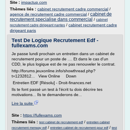
Site :
impactup.com
Thèmes liés :
cabinet recrutement cadre commercial
/
cabinet de
agence de recrutement cadre commercial
/
recrutement specialise dans commercial
/
cabinet
/
cabinet recrutement cadre
recrutement cadre dirigeant nantes
dirigeant paris
Test De Logique Recrutement Edf -
fullexams.com
Je passe lundi prochain un entretien dans un cabinet de
recrutement pour un poste de .... Et dans le cas d'un
CDD, le plus logique est de ne pas renouveler le contrat.
http://forums.jeuxonline.info/showthread.php?
t=1232812... View Online Down
Entretien EDF [Résolu] - Droit-finances.net
Ils te font passé un test à l'écrit tu dois décrire tes
motivations... Ils te demanderons de...
Lire la suite
Site :
https://fullexams.com
Thèmes liés :
/
test cabinet de recrutement edf
entretien cabinet
/
/
recrutement menway edf
entretien cabinet de recrutement pour edf
test