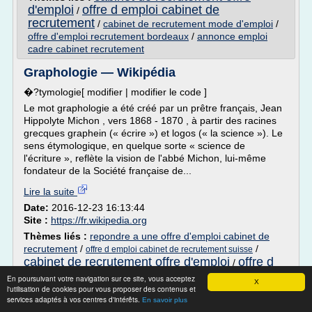
d'emploi
offre d emploi cabinet de
/
recrutement
/
cabinet de recrutement mode d'emploi
/
offre d'emploi recrutement bordeaux
/
annonce emploi
cadre cabinet recrutement
Graphologie — Wikipédia
�?tymologie[ modifier | modifier le code ]
Le mot graphologie a été créé par un prêtre français, Jean
Hippolyte Michon , vers 1868 - 1870 , à partir des racines
grecques graphein (« écrire ») et logos (« la science »). Le
sens étymologique, en quelque sorte « science de
l'écriture », reflète la vision de l'abbé Michon, lui-même
fondateur de la Société française de...
Lire la suite
Date:
2016-12-23 16:13:44
Site :
https://fr.wikipedia.org
Thèmes liés :
repondre a une offre d'emploi cabinet de
recrutement
/
/
offre d emploi cabinet de recrutement suisse
cabinet de recrutement offre d'emploi
offre d
/
emploi cabinet de recrutement
recrutement pour
/
En poursuivant votre navigation sur ce site, vous acceptez
X
cabinet d administration de bien
l'utilisation de cookies pour vous proposer des contenus et
services adaptés à vos centres d'intérêts.
En savoir plus