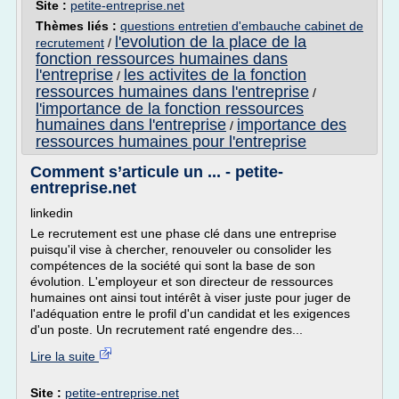
Site :
petite-entreprise.net
Thèmes liés :
questions entretien d'embauche cabinet de
l'evolution de la place de la
recrutement
/
fonction ressources humaines dans
l'entreprise
les activites de la fonction
/
ressources humaines dans l'entreprise
/
l'importance de la fonction ressources
humaines dans l'entreprise
importance des
/
ressources humaines pour l'entreprise
Comment s’articule un ... - petite-
entreprise.net
linkedin
Le recrutement est une phase clé dans une entreprise
puisqu'il vise à chercher, renouveler ou consolider les
compétences de la société qui sont la base de son
évolution. L'employeur et son directeur de ressources
humaines ont ainsi tout intérêt à viser juste pour juger de
l'adéquation entre le profil d'un candidat et les exigences
d'un poste. Un recrutement raté engendre des...
Lire la suite
Site :
petite-entreprise.net