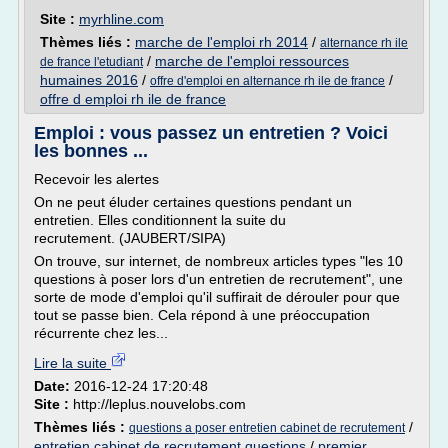
Site :
myrhline.com
Thèmes liés :
marche de l'emploi rh 2014
/
alternance rh ile
/
marche de l'emploi ressources
de france l'etudiant
humaines 2016
/
/
offre d'emploi en alternance rh ile de france
offre d emploi rh ile de france
Emploi : vous passez un entretien ? Voici
les bonnes ...
Recevoir les alertes
On ne peut éluder certaines questions pendant un
entretien. Elles conditionnent la suite du
recrutement. (JAUBERT/SIPA)
On trouve, sur internet, de nombreux articles types "les 10
questions à poser lors d'un entretien de recrutement", une
sorte de mode d'emploi qu'il suffirait de dérouler pour que
tout se passe bien. Cela répond à une préoccupation
récurrente chez les...
Lire la suite
Date:
2016-12-24 17:20:48
Site :
http://leplus.nouvelobs.com
Thèmes liés :
/
questions a poser entretien cabinet de recrutement
entretien cabinet de recrutement questions
/
premier