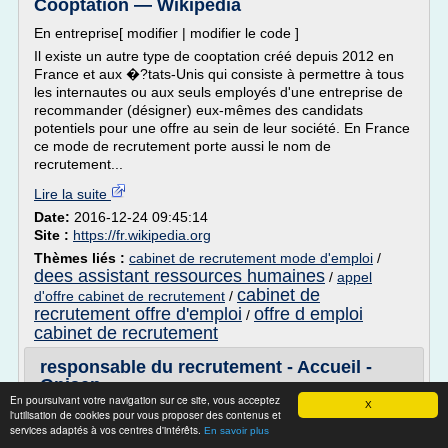
Cooptation — Wikipédia
En entreprise[ modifier | modifier le code ]
Il existe un autre type de cooptation créé depuis 2012 en
France et aux �?tats-Unis qui consiste à permettre à tous
les internautes ou aux seuls employés d'une entreprise de
recommander (désigner) eux-mêmes des candidats
potentiels pour une offre au sein de leur société. En France
ce mode de recrutement porte aussi le nom de
recrutement...
Lire la suite
Date:
2016-12-24 09:45:14
Site :
https://fr.wikipedia.org
Thèmes liés :
cabinet de recrutement mode d'emploi
/
dees assistant ressources humaines
/
appel
cabinet de
d'offre cabinet de recrutement
/
recrutement offre d'emploi
offre d emploi
/
cabinet de recrutement
responsable du recrutement - Accueil -
Onisep
En poursuivant votre navigation sur ce site, vous acceptez
X
Fiche métier
l'utilisation de cookies pour vous proposer des contenus et
services adaptés à vos centres d'intérêts.
En savoir plus
responsable du recrutement