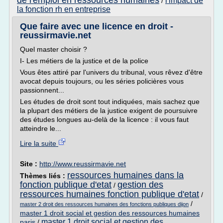
de l'emploi en ressources humaines
l'impact de
/
la fonction rh en entreprise
Que faire avec une licence en droit -
reussirmavie.net
Quel master choisir ?
I- Les métiers de la justice et de la police
Vous êtes attiré par l'univers du tribunal, vous rêvez d'être
avocat depuis toujours, ou les séries policières vous
passionnent...
Les études de droit sont tout indiquées, mais sachez que
la plupart des métiers de la justice exigent de poursuivre
des études longues au-delà de la licence : il vous faut
atteindre le...
Lire la suite
Site :
http://www.reussirmavie.net
ressources humaines dans la
Thèmes liés :
fonction publique d'etat
gestion des
/
ressources humaines fonction publique d'etat
/
/
master 2 droit des ressources humaines des fonctions publiques dijon
master 1 droit social et gestion des ressources humaines
master 1 droit social et gestion des
paris
/