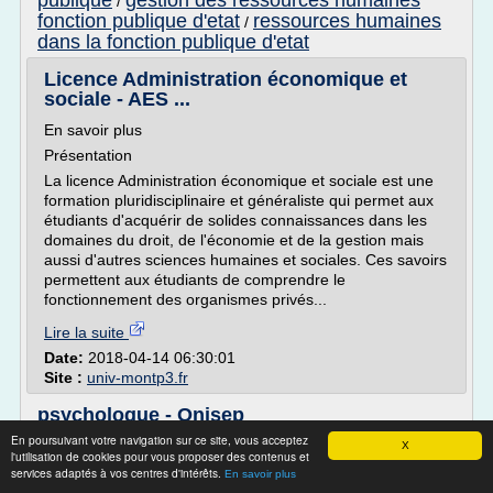
publique
gestion des ressources humaines
/
fonction publique d'etat
ressources humaines
/
dans la fonction publique d'etat
Licence Administration économique et
sociale - AES ...
En savoir plus
Présentation
La licence Administration économique et sociale est une
formation pluridisciplinaire et généraliste qui permet aux
étudiants d'acquérir de solides connaissances dans les
domaines du droit, de l'économie et de la gestion mais
aussi d'autres sciences humaines et sociales. Ces savoirs
permettent aux étudiants de comprendre le
fonctionnement des organismes privés...
Lire la suite
Date:
2018-04-14 06:30:01
Site :
univ-montp3.fr
psychologue - Onisep
En poursuivant votre navigation sur ce site, vous acceptez
Fiche métier
X
l'utilisation de cookies pour vous proposer des contenus et
psychologue
services adaptés à vos centres d'intérêts.
En savoir plus